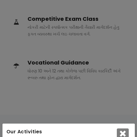
Competitive Exam Class
નોકરી માટેની સ્પર્ધાત્મક પરીક્ષાની તૈયારી માર્ગદર્શન હેતુ
ફક્ત વ્યવસ્થા ખર્ચ લઇ ચલાવતા વર્ગ.
Vocational Guidance
ધોરણ 10 અને 12 તથા કોલેજ પછી વિવિધ કારકિર્દી અંગે
રૂબરુ તથા ફોન દ્વારા માર્ગદર્શન.
Our Activities