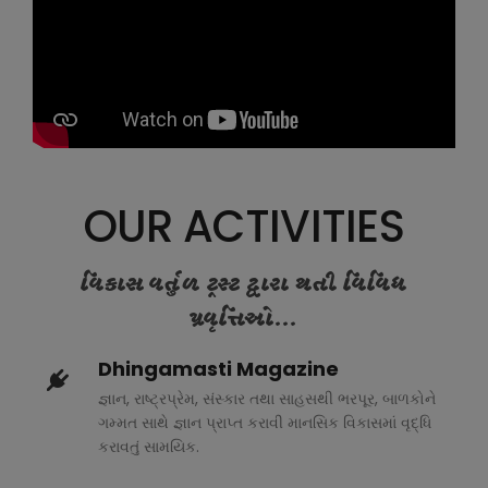
OUR ACTIVITIES
વિકાસ વર્તુળ ટ્રસ્ટ દ્વારા થતી વિવિધ
પ્રવૃત્તિઓ...
Dhingamasti Magazine
જ્ઞાન, રાષ્ટ્રપ્રેમ, સંસ્કાર તથા સાહસથી ભરપૂર, બાળકોને
ગમ્મત સાથે જ્ઞાન પ્રાપ્ત કરાવી માનસિક વિકાસમાં વૃદ્ધિ
કરાવતું સામયિક.