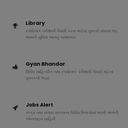
Library
સ્પર્ધાત્મક પરીક્ષાની તૈયારી કરવા માટેના પુસ્તકો વાંચવા લઇ
જવાની સુવિધા આપતું ગ્રંથાલય.
Gyan Bhandar
વિવિધ સાહિત્યીક તથા સ્પર્ધાત્મક પરીક્ષાની તૈયારી માટેના
પુસ્તકનો ભંડાર.
Jobs Alert
કેન્દ્ર તથા રાજ્ય સરકારના વિવિધ વિભાગોમાં ભરતી અંગેની
ઓનલાઇન માહિતી.