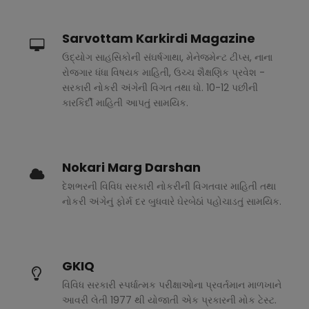
Sarvottam Karkirdi Magazine
ઉદ્યોગ સાહસિકોની સંઘર્ષગાથા, મેનેજમેન્ટ ટીપ્સ, નાના
રોજગાર ધંધા વિષયક માહિતી, ઉચ્ચ શૈક્ષણિક પ્રવેશ -
સરકારી નોકરી અંગેની વિગત તથા ધો. 10-12 પછીની
કારકિર્દી માહિતી આપતું સામયિક.
Nokari Marg Darshan
દેશભરની વિવિધ સરકારી નોકરીની વિગતવાર માહિતી તથા
નોકરી અંગેનું ફોર્મ દર બુધવારે ઘેરબેઠાં પહોચાડતું સામયિક.
GKIQ
વિવિધ સરકારી સ્પર્ધાત્મક પરીક્ષાઓના પ્રવર્તમાન માળખાને
આવરી લેતી 1977 થી યોજાતી એક પ્રકારની મોક ટેસ્ટ.