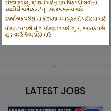
રોજગારવાંછુ, યુવાઓ માટેનું સામયિક "શ્રી સર્વોત્તમ
કારકીર્દી માર્ગદર્શન" નું લવાજમ ભરવા માટે
125000
સ્પર્ધાત્મક પરીક્ષાના કોઇપણ નવા પુસ્તકો ખરીદવા માટે
ધોરણ 10 પછી શું ?, ધોરણ 12 પછી શું ?, સ્નાતક પછી
શું ? વગરે જેવા પ્રશ્નો માટે
Number Of Student In GKIQ
LATEST JOBS