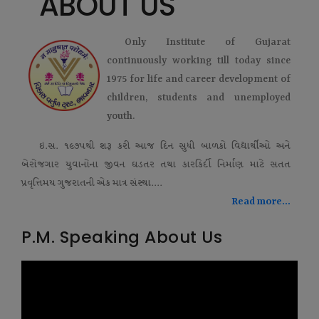
ABOUT US
Only Institute of Gujarat
continuously working till today since
1975 for life and career development of
children, students and unemployed
youth.
ઇ.સ. ૧૯૭૫થી શરૂ કરી આજ દિન સુધી બાળકો વિદ્યાર્થીઓ અને
બેરોજગાર યુવાનોના જીવન ઘડતર તથા કારકિર્દી નિર્માણ માટે સતત
પ્રવૃત્તિમય ગુજરાતની એક માત્ર સંસ્થા....
Read more...
P.M. Speaking About Us