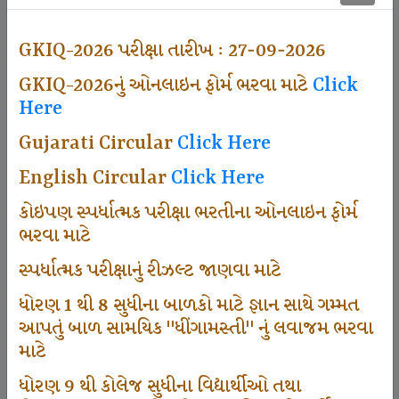
501
GKIQ-2026 પરીક્ષા તારીખ : 27-09-2026
GKIQ-2026નું ઓનલાઇન ફોર્મ ભરવા માટે
Click
Dhingamasti Subscription
Here
Gujarati Circular
Click Here
671
English Circular
Click Here
કોઇપણ સ્પર્ધાત્મક પરીક્ષા ભરતીના ઓનલાઇન ફોર્મ
ભરવા માટે
Sarvottam Karkirdi Subscripton
સ્પર્ધાત્મક પરીક્ષાનું રીઝલ્ટ જાણવા માટે
ધોરણ 1 થી 8 સુધીના બાળકો માટે જ્ઞાન સાથે ગમ્મત
1000
આપતું બાળ સામયિક "ધીંગામસ્તી" નું લવાજમ ભરવા
માટે
ધોરણ 9 થી કોલેજ સુધીના વિદ્યાર્થીઓ તથા
Participate School In GKIQ