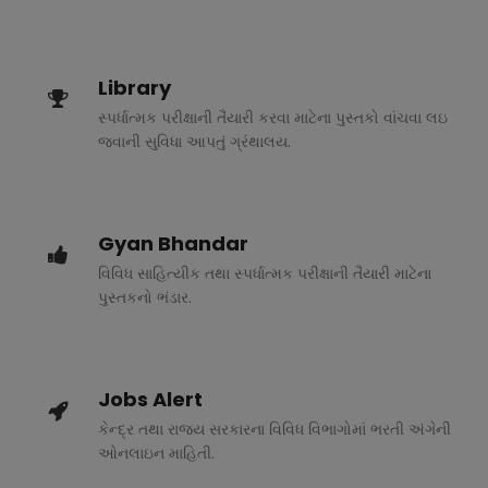
Library
સ્પર્ધાત્મક પરીક્ષાની તૈયારી કરવા માટેના પુસ્તકો વાંચવા લઇ
જવાની સુવિધા આપતું ગ્રંથાલય.
Gyan Bhandar
વિવિધ સાહિત્યીક તથા સ્પર્ધાત્મક પરીક્ષાની તૈયારી માટેના
પુસ્તકનો ભંડાર.
Jobs Alert
કેન્દ્ર તથા રાજ્ય સરકારના વિવિધ વિભાગોમાં ભરતી અંગેની
ઓનલાઇન માહિતી.