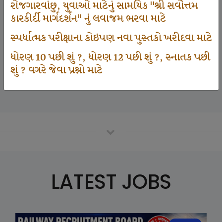
રોજગારવાંછુ, યુવાઓ માટેનું સામયિક "શ્રી સર્વોત્તમ
કારકીર્દી માર્ગદર્શન" નું લવાજમ ભરવા માટે
125000
સ્પર્ધાત્મક પરીક્ષાના કોઇપણ નવા પુસ્તકો ખરીદવા માટે
ધોરણ 10 પછી શું ?, ધોરણ 12 પછી શું ?, સ્નાતક પછી
શું ? વગરે જેવા પ્રશ્નો માટે
Number Of Student In GKIQ
LATEST JOBS