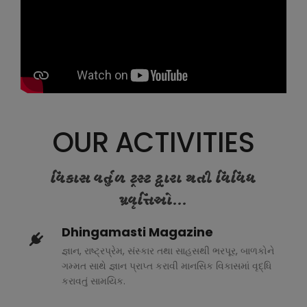
OUR ACTIVITIES
વિકાસ વર્તુળ ટ્રસ્ટ દ્વારા થતી વિવિધ
પ્રવૃત્તિઓ...
Dhingamasti Magazine
જ્ઞાન, રાષ્ટ્રપ્રેમ, સંસ્કાર તથા સાહસથી ભરપૂર, બાળકોને
ગમ્મત સાથે જ્ઞાન પ્રાપ્ત કરાવી માનસિક વિકાસમાં વૃદ્ધિ
કરાવતું સામયિક.