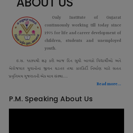
ABOUT US
Only Institute of Gujarat
continuously working till today since
1975 for life and career development of
children, students and unemployed
youth.
ઇ.સ. ૧૯૭૫થી શરૂ કરી આજ દિન સુધી બાળકો વિદ્યાર્થીઓ અને
બેરોજગાર યુવાનોના જીવન ઘડતર તથા કારકિર્દી નિર્માણ માટે સતત
પ્રવૃત્તિમય ગુજરાતની એક માત્ર સંસ્થા....
Read more...
P.M. Speaking About Us