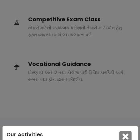
Competitive Exam Class
નોકરી માટેની સ્પર્ધાત્મક પરીક્ષાની તૈયારી માર્ગદર્શન હેતુ
ફક્ત વ્યવસ્થા ખર્ચ લઇ ચલાવતા વર્ગ.
Vocational Guidance
ધોરણ 10 અને 12 તથા કોલેજ પછી વિવિધ કારકિર્દી અંગે
રૂબરુ તથા ફોન દ્વારા માર્ગદર્શન.
Our Activities