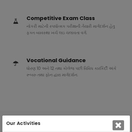
Competitive Exam Class
નોકરી માટેની સ્પર્ધાત્મક પરીક્ષાની તૈયારી માર્ગદર્શન હેતુ
ફક્ત વ્યવસ્થા ખર્ચ લઇ ચલાવતા વર્ગ.
Vocational Guidance
ધોરણ 10 અને 12 તથા કોલેજ પછી વિવિધ કારકિર્દી અંગે
રૂબરુ તથા ફોન દ્વારા માર્ગદર્શન.
Our Activities