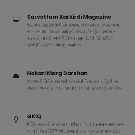
Sarvottam Karkirdi Magazine
ઉદ્યોગ સાહસિકોની સંઘર્ષગાથા, મેનેજમેન્ટ ટીપ્સ, નાના
રોજગાર ધંધા વિષયક માહિતી, ઉચ્ચ શૈક્ષણિક પ્રવેશ -
સરકારી નોકરી અંગેની વિગત તથા ધો. 10-12 પછીની
કારકિર્દી માહિતી આપતું સામયિક.
Nokari Marg Darshan
દેશભરની વિવિધ સરકારી નોકરીની વિગતવાર માહિતી તથા
નોકરી અંગેનું ફોર્મ દર બુધવારે ઘેરબેઠાં પહોચાડતું સામયિક.
GKIQ
વિવિધ સરકારી સ્પર્ધાત્મક પરીક્ષાઓના પ્રવર્તમાન માળખાને
આવરી લેતી 1977 થી યોજાતી એક પ્રકારની મોક ટેસ્ટ.