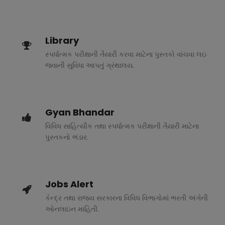
Library
સ્પર્ધાત્મક પરીક્ષાની તૈયારી કરવા માટેના પુસ્તકો વાંચવા લઇ
જવાની સુવિધા આપતું ગ્રંથાલય.
Gyan Bhandar
વિવિધ સાહિત્યીક તથા સ્પર્ધાત્મક પરીક્ષાની તૈયારી માટેના
પુસ્તકનો ભંડાર.
Jobs Alert
કેન્દ્ર તથા રાજ્ય સરકારના વિવિધ વિભાગોમાં ભરતી અંગેની
ઓનલાઇન માહિતી.