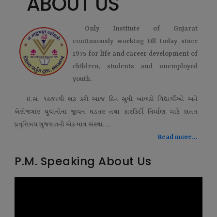
ABOUT US
Only Institute of Gujarat
continuously working till today since
1975 for life and career development of
children, students and unemployed
youth.
ઇ.સ. ૧૯૭૫થી શરૂ કરી આજ દિન સુધી બાળકો વિદ્યાર્થીઓ અને
બેરોજગાર યુવાનોના જીવન ઘડતર તથા કારકિર્દી નિર્માણ માટે સતત
પ્રવૃત્તિમય ગુજરાતની એક માત્ર સંસ્થા....
Read more...
P.M. Speaking About Us