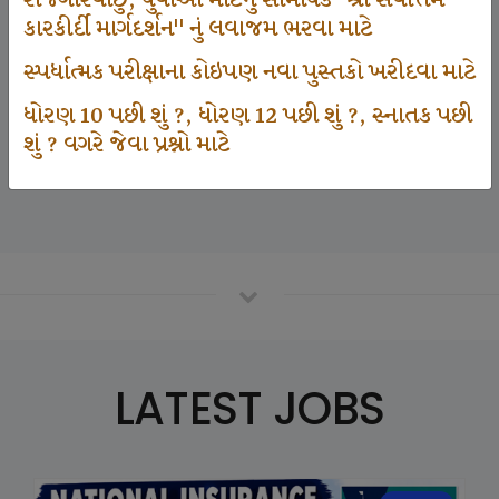
રોજગારવાંછુ, યુવાઓ માટેનું સામયિક "શ્રી સર્વોત્તમ
કારકીર્દી માર્ગદર્શન" નું લવાજમ ભરવા માટે
સ્પર્ધાત્મક પરીક્ષાના કોઇપણ નવા પુસ્તકો ખરીદવા માટે
125000
ધોરણ 10 પછી શું ?, ધોરણ 12 પછી શું ?, સ્નાતક પછી
શું ? વગરે જેવા પ્રશ્નો માટે
Number Of Student In GKIQ
LATEST JOBS