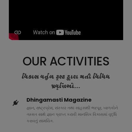
OUR ACTIVITIES
વિકાસ વર્તુળ ટ્રસ્ટ દ્વારા થતી વિવિધ
પ્રવૃત્તિઓ...
Dhingamasti Magazine
જ્ઞાન, રાષ્ટ્રપ્રેમ, સંસ્કાર તથા સાહસથી ભરપૂર, બાળકોને
ગમ્મત સાથે જ્ઞાન પ્રાપ્ત કરાવી માનસિક વિકાસમાં વૃદ્ધિ
કરાવતું સામયિક.