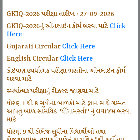
493
GKIQ-2026 પરીક્ષા તારીખ : 27-09-2026
GKIQ-2026નું ઓનલાઇન ફોર્મ ભરવા માટે
Click
Here
Dhingamasti Subscription
Gujarati Circular
Click Here
665
English Circular
Click Here
કોઇપણ સ્પર્ધાત્મક પરીક્ષા ભરતીના ઓનલાઇન ફોર્મ
ભરવા માટે
Sarvottam Karkirdi Subscripton
સ્પર્ધાત્મક પરીક્ષાનું રીઝલ્ટ જાણવા માટે
ધોરણ 1 થી 8 સુધીના બાળકો માટે જ્ઞાન સાથે ગમ્મત
1000
આપતું બાળ સામયિક "ધીંગામસ્તી" નું લવાજમ ભરવા
માટે
ધોરણ 9 થી કોલેજ સુધીના વિદ્યાર્થીઓ તથા
Participate School In GKIQ