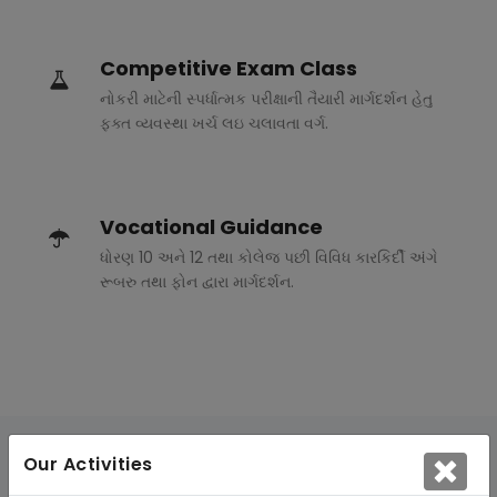
Competitive Exam Class
નોકરી માટેની સ્પર્ધાત્મક પરીક્ષાની તૈયારી માર્ગદર્શન હેતુ
ફક્ત વ્યવસ્થા ખર્ચ લઇ ચલાવતા વર્ગ.
Vocational Guidance
ધોરણ 10 અને 12 તથા કોલેજ પછી વિવિધ કારકિર્દી અંગે
રૂબરુ તથા ફોન દ્વારા માર્ગદર્શન.
Our Activities