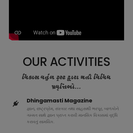
OUR ACTIVITIES
વિકાસ વર્તુળ ટ્રસ્ટ દ્વારા થતી વિવિધ
પ્રવૃત્તિઓ...
Dhingamasti Magazine
જ્ઞાન, રાષ્ટ્રપ્રેમ, સંસ્કાર તથા સાહસથી ભરપૂર, બાળકોને
ગમ્મત સાથે જ્ઞાન પ્રાપ્ત કરાવી માનસિક વિકાસમાં વૃદ્ધિ
કરાવતું સામયિક.