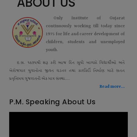
ABOUT US
Only Institute of Gujarat
continuously working till today since
1975 for life and career development of
children, students and unemployed
youth.
ઇ.સ. ૧૯૭૫થી શરૂ કરી આજ દિન સુધી બાળકો વિદ્યાર્થીઓ અને
બેરોજગાર યુવાનોના જીવન ઘડતર તથા કારકિર્દી નિર્માણ માટે સતત
પ્રવૃત્તિમય ગુજરાતની એક માત્ર સંસ્થા....
Read more...
P.M. Speaking About Us