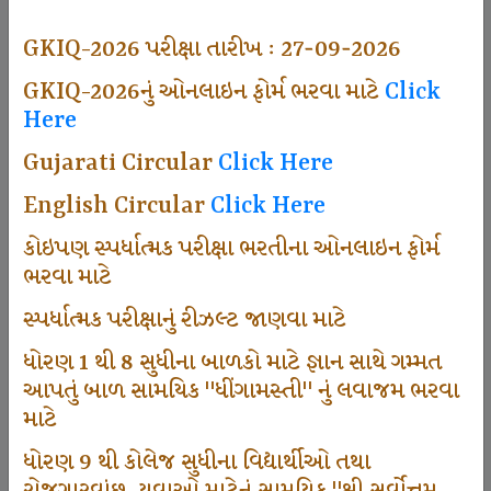
497
GKIQ-2026 પરીક્ષા તારીખ : 27-09-2026
GKIQ-2026નું ઓનલાઇન ફોર્મ ભરવા માટે
Click
Here
Dhingamasti Subscription
Gujarati Circular
Click Here
666
English Circular
Click Here
કોઇપણ સ્પર્ધાત્મક પરીક્ષા ભરતીના ઓનલાઇન ફોર્મ
ભરવા માટે
Sarvottam Karkirdi Subscripton
સ્પર્ધાત્મક પરીક્ષાનું રીઝલ્ટ જાણવા માટે
ધોરણ 1 થી 8 સુધીના બાળકો માટે જ્ઞાન સાથે ગમ્મત
1000
આપતું બાળ સામયિક "ધીંગામસ્તી" નું લવાજમ ભરવા
માટે
ધોરણ 9 થી કોલેજ સુધીના વિદ્યાર્થીઓ તથા
Participate School In GKIQ