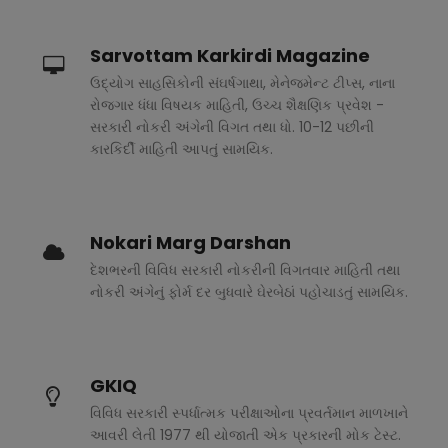
Sarvottam Karkirdi Magazine
ઉદ્યોગ સાહસિકોની સંઘર્ષગાથા, મેનેજમેન્ટ ટીપ્સ, નાના
રોજગાર ધંધા વિષયક માહિતી, ઉચ્ચ શૈક્ષણિક પ્રવેશ -
સરકારી નોકરી અંગેની વિગત તથા ધો. 10-12 પછીની
કારકિર્દી માહિતી આપતું સામયિક.
Nokari Marg Darshan
દેશભરની વિવિધ સરકારી નોકરીની વિગતવાર માહિતી તથા
નોકરી અંગેનું ફોર્મ દર બુધવારે ઘેરબેઠાં પહોચાડતું સામયિક.
GKIQ
વિવિધ સરકારી સ્પર્ધાત્મક પરીક્ષાઓના પ્રવર્તમાન માળખાને
આવરી લેતી 1977 થી યોજાતી એક પ્રકારની મોક ટેસ્ટ.