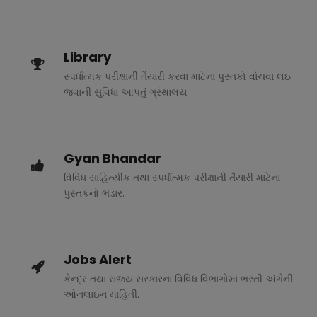
Library
સ્પર્ધાત્મક પરીક્ષાની તૈયારી કરવા માટેના પુસ્તકો વાંચવા લઇ
જવાની સુવિધા આપતું ગ્રંથાલય.
Gyan Bhandar
વિવિધ સાહિત્યીક તથા સ્પર્ધાત્મક પરીક્ષાની તૈયારી માટેના
પુસ્તકનો ભંડાર.
Jobs Alert
કેન્દ્ર તથા રાજ્ય સરકારના વિવિધ વિભાગોમાં ભરતી અંગેની
ઓનલાઇન માહિતી.