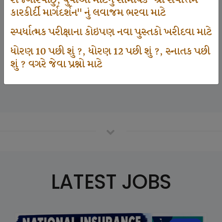
રોજગારવાંછુ, યુવાઓ માટેનું સામયિક "શ્રી સર્વોત્તમ
કારકીર્દી માર્ગદર્શન" નું લવાજમ ભરવા માટે
સ્પર્ધાત્મક પરીક્ષાના કોઇપણ નવા પુસ્તકો ખરીદવા માટે
125000
ધોરણ 10 પછી શું ?, ધોરણ 12 પછી શું ?, સ્નાતક પછી
શું ? વગરે જેવા પ્રશ્નો માટે
Number Of Student In GKIQ
LATEST JOBS