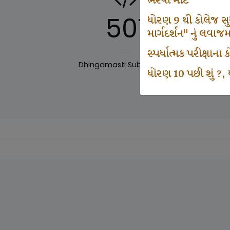
ભરવા માટે
501
ધોરણ 9 થી કોલેજ સુધી
માર્ગદર્શન" નું લવાજ
સ્પર્ધાત્મક પરીક્ષાન
Dhingamasti Subscription
Sar
ધોરણ 10 પછી શું ?, ધ