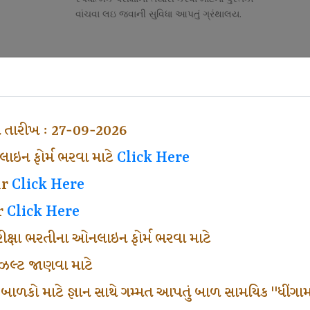
વાંચવા લઇ જવાની સુવિધા આપતું ગ્રંથાલય.
Competitive Exam Class
તી
નોકરી માટેની સ્પર્ધાત્મક પરીક્ષાની તૈયારી માર્ગદર્શન
હેતુ ફક્ત વ્યવસ્થા ખર્ચ લઇ ચલાવતા વર્ગ.
ા તારીખ : 27-09-2026
ઇન ફોર્મ ભરવા માટે
Click Here
ar
Click Here
r
Click Here
પરીક્ષા ભરતીના ઓનલાઇન ફોર્મ ભરવા માટે
ં રીઝલ્ટ જાણવા માટે
 બાળકો માટે જ્ઞાન સાથે ગમ્મત આપતું બાળ સામયિક "ધીંગામ