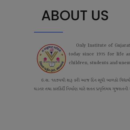
ABOUT US
Only Institute of Gujara
today since 1975 for life 
children, students and une
ઇ.સ. ૧૯૭૫થી શરૂ કરી આજ દિન સુધી બાળકો વિદ્યાર્
ઘડતર તથા કારકિર્દી નિર્માણ માટે સતત પ્રવૃત્તિમય ગુજરાતની એ