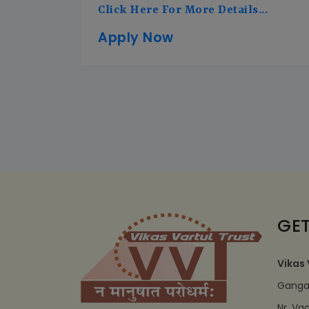
Click Here For More Details...
Apply Now
GET
Vikas 
Ganga 
Nr. Va