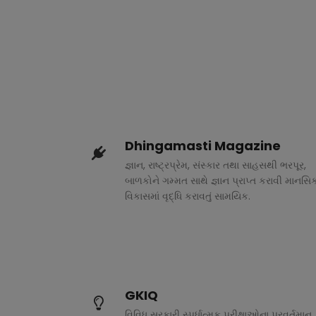
Dhingamasti Magazine
જ્ઞાન, રાષ્ટ્રપ્રેમ, સંસ્કાર તથા સાહસથી ભરપૂર,
બાળકોને ગમ્મત સાથે જ્ઞાન પ્રાપ્ત કરાવી માનસિ
વિકાસમાં વૃદ્ધિ કરાવતું સામયિક.
GKIQ
વિવિધ સરકારી સ્પર્ધાત્મક પરીક્ષાઓના પ્રવર્તમાન