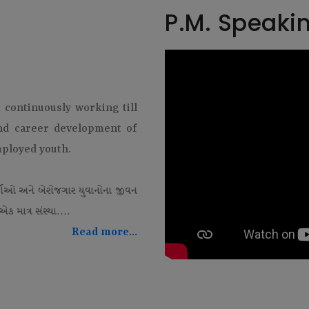
P.M. Speaki
t continuously working till
and career development of
mployed youth.
થીઓ અને બેરોજગાર યુવાનોના જીવન
ક માત્ર સંસ્થા....
Read more...