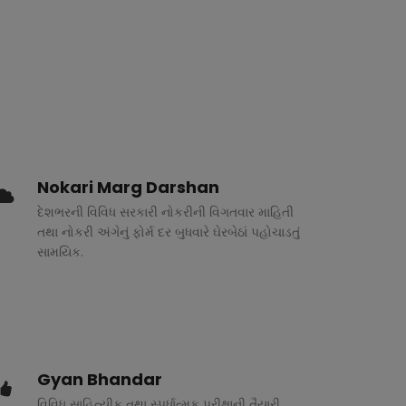
Nokari Marg Darshan
દેશભરની વિવિધ સરકારી નોકરીની વિગતવાર માહિતી
તથા નોકરી અંગેનું ફોર્મ દર બુધવારે ઘેરબેઠાં પહોચાડતું
સામયિક.
Gyan Bhandar
વિવિધ સાહિત્યીક તથા સ્પર્ધાત્મક પરીક્ષાની તૈયારી