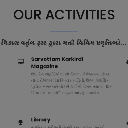
OUR ACTIVITIES
વિકાસ વર્તુળ ટ્રસ્ટ દ્વારા થતી વિવિધ પ્રવૃત્તિઓ...
Sarvottam Karkirdi
Magazine
ક
ઉદ્યોગ સાહસિકોની સંઘર્ષગાથા, મેનેજમેન્ટ ટીપ્સ,
નાના રોજગાર ધંધા વિષયક માહિતી, ઉચ્ચ શૈક્ષણિક
પ્રવેશ - સરકારી નોકરી અંગેની વિગત તથા ધો. 10-
12 પછીની કારકિર્દી માહિતી આપતું સામયિક.
Library
સ્પર્ધાત્મક પરીક્ષાની તૈયારી કરવા માટેના પુસ્તકો