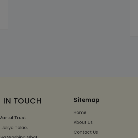
 IN TOUCH
Sitemap
Home
Vartul Trust
About Us
Jaliya Talao,
Contact Us
dva Washing Ghat,