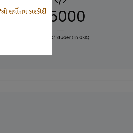
125000
 સર્વોત્તમ કારકીર્દી
IQ
Number Of Student In GKIQ