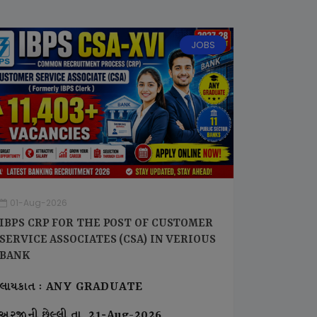
JOBS
01-Aug-2026
IBPS CRP FOR THE POST OF CUSTOMER
SERVICE ASSOCIATES (CSA) IN VERIOUS
BANK
લાયકાત : ANY GRADUATE
અરજીની છેલ્લી તા. 21-Aug-2026