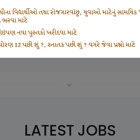
671
1000
ના વિદ્યાર્થીઓ તથા રોજગારવાંછુ, યુવાઓ માટેનું સામયિક "શ્રી
મ ભરવા માટે
ા કોઇપણ નવા પુસ્તકો ખરીદવા માટે
vottam Karkirdi Subscripton
Participate School In GK
ોરણ 12 પછી શું ?, સ્નાતક પછી શું ? વગરે જેવા પ્રશ્નો માટે
LATEST JOBS