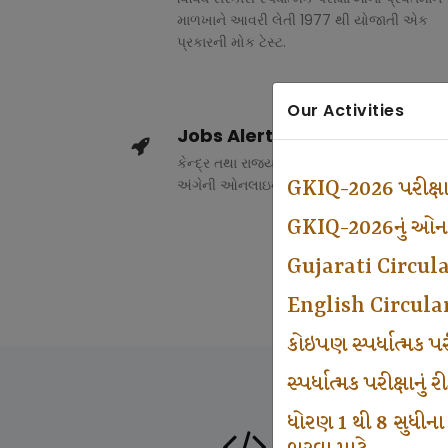
માળખાને આવરી લેતી 1977 થી યોજાતી એક
પ્રકારની મોક ટેસ્ટ.
Our Activities
Jobs Alert
કેન્દ્ર તથા રાજ્ય સરકારના વિવિધ વિભાગોમાં ભર
અંગેની ઓનલાઇન માહિતી.
GKIQ-2026 પરીક્ષ
GKIQ-2026નું ઓનલા
Gujarati Circul
English Circula
કોઇપણ સ્પર્ધાત્મક 
સ્પર્ધાત્મક પરીક્ષાનુ
ધોરણ 1 થી 8 સુધીના