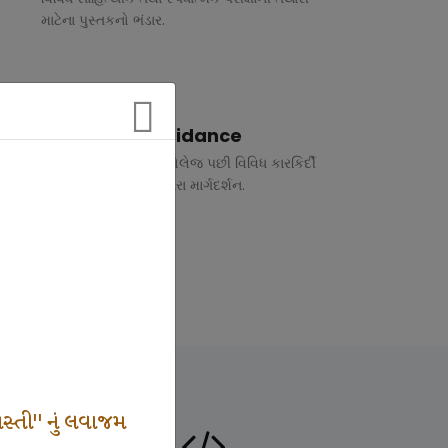
માટેના પુસ્તકનો ભંડાર.
Vocational Guidance
ધોરણ 10 અને 12 તથા કોલેજ પછી વિવિધ કારકિર્દી
અંગે રૂબરુ તથા ફોન દ્વારા માર્ગદર્શન.
સ્તી" નું લવાજમ