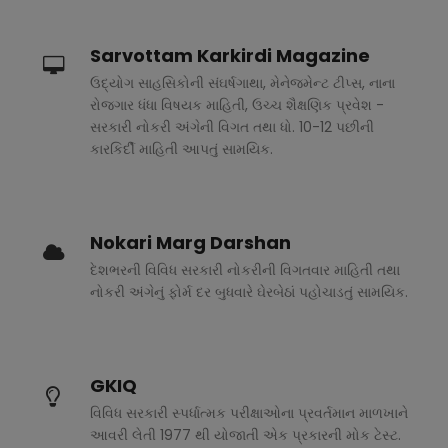
Sarvottam Karkirdi Magazine
ઉદ્યોગ સાહસિકોની સંઘર્ષગાથા, મેનેજમેન્ટ ટીપ્સ, નાના
રોજગાર ધંધા વિષયક માહિતી, ઉચ્ચ શૈક્ષણિક પ્રવેશ -
સરકારી નોકરી અંગેની વિગત તથા ધો. 10-12 પછીની
કારકિર્દી માહિતી આપતું સામયિક.
Nokari Marg Darshan
દેશભરની વિવિધ સરકારી નોકરીની વિગતવાર માહિતી તથા
નોકરી અંગેનું ફોર્મ દર બુધવારે ઘેરબેઠાં પહોચાડતું સામયિક.
GKIQ
વિવિધ સરકારી સ્પર્ધાત્મક પરીક્ષાઓના પ્રવર્તમાન માળખાને
આવરી લેતી 1977 થી યોજાતી એક પ્રકારની મોક ટેસ્ટ.