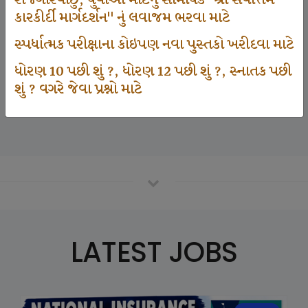
રોજગારવાંછુ, યુવાઓ માટેનું સામયિક "શ્રી સર્વોત્તમ
કારકીર્દી માર્ગદર્શન" નું લવાજમ ભરવા માટે
સ્પર્ધાત્મક પરીક્ષાના કોઇપણ નવા પુસ્તકો ખરીદવા માટે
125000
ધોરણ 10 પછી શું ?, ધોરણ 12 પછી શું ?, સ્નાતક પછી
શું ? વગરે જેવા પ્રશ્નો માટે
Number Of Student In GKIQ
LATEST JOBS