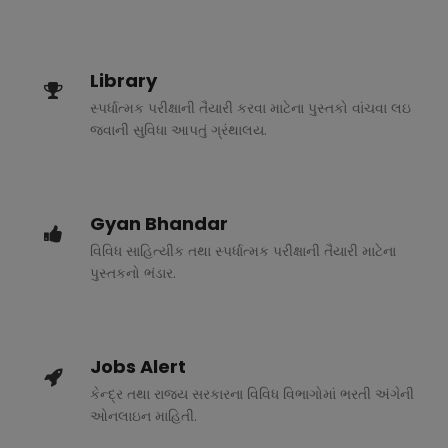
Library
સ્પર્ધાત્મક પરીક્ષાની તૈયારી કરવા માટેના પુસ્તકો વાંચવા લઇ
જવાની સુવિધા આપતું ગ્રંથાલય.
Gyan Bhandar
વિવિધ સાહિત્યીક તથા સ્પર્ધાત્મક પરીક્ષાની તૈયારી માટેના
પુસ્તકનો ભંડાર.
Jobs Alert
કેન્દ્ર તથા રાજ્ય સરકારના વિવિધ વિભાગોમાં ભરતી અંગેની
ઓનલાઇન માહિતી.