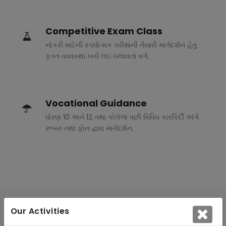
Competitive Exam Class
નોકરી માટેની સ્પર્ધાત્મક પરીક્ષાની તૈયારી માર્ગદર્શન હેતુ
ફક્ત વ્યવસ્થા ખર્ચ લઇ ચલાવતા વર્ગ.
Vocational Guidance
ધોરણ 10 અને 12 તથા કોલેજ પછી વિવિધ કારકિર્દી અંગે
રૂબરુ તથા ફોન દ્વારા માર્ગદર્શન.
Our Activities