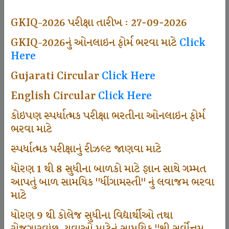
494
GKIQ-2026 પરીક્ષા તારીખ : 27-09-2026
GKIQ-2026નું ઓનલાઇન ફોર્મ ભરવા માટે
Click
Here
Dhingamasti Subscription
Gujarati Circular
Click Here
665
English Circular
Click Here
કોઇપણ સ્પર્ધાત્મક પરીક્ષા ભરતીના ઓનલાઇન ફોર્મ
ભરવા માટે
Sarvottam Karkirdi Subscripton
સ્પર્ધાત્મક પરીક્ષાનું રીઝલ્ટ જાણવા માટે
ધોરણ 1 થી 8 સુધીના બાળકો માટે જ્ઞાન સાથે ગમ્મત
1000
આપતું બાળ સામયિક "ધીંગામસ્તી" નું લવાજમ ભરવા
માટે
ધોરણ 9 થી કોલેજ સુધીના વિદ્યાર્થીઓ તથા
Participate School In GKIQ