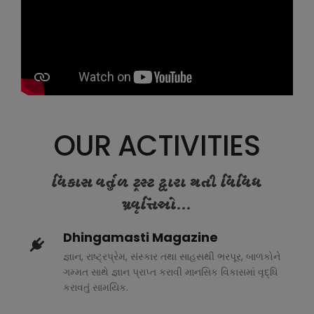
OUR ACTIVITIES
વિકાસ વર્તુળ ટ્રસ્ટ દ્વારા થતી વિવિધ
પ્રવૃત્તિઓ...
Dhingamasti Magazine
જ્ઞાન, રાષ્ટ્રપ્રેમ, સંસ્કાર તથા સાહસથી ભરપૂર, બાળકોને
ગમ્મત સાથે જ્ઞાન પ્રાપ્ત કરાવી માનસિક વિકાસમાં વૃદ્ધિ
કરાવતું સામયિક.