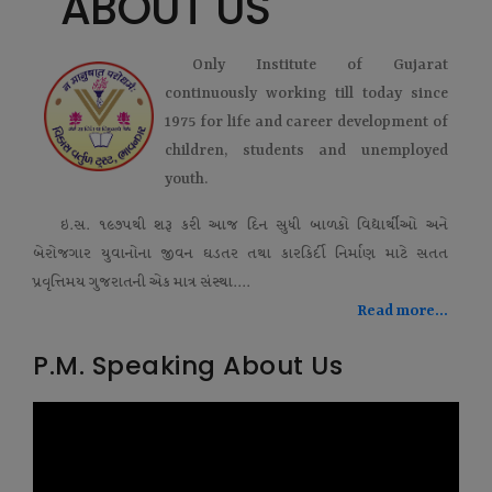
ABOUT US
Only Institute of Gujarat
continuously working till today since
1975 for life and career development of
children, students and unemployed
youth.
ઇ.સ. ૧૯૭૫થી શરૂ કરી આજ દિન સુધી બાળકો વિદ્યાર્થીઓ અને
બેરોજગાર યુવાનોના જીવન ઘડતર તથા કારકિર્દી નિર્માણ માટે સતત
પ્રવૃત્તિમય ગુજરાતની એક માત્ર સંસ્થા....
Read more...
P.M. Speaking About Us