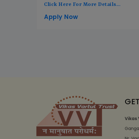
Click Here For More Details...
Apply Now
GET
Vikas 
Ganga 
Nr. Va