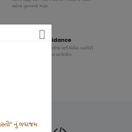
માટેના પુસ્તકનો ભંડાર.
Vocational Guidance
ધોરણ 10 અને 12 તથા કોલેજ પછી વિવિધ કારકિર્દી
અંગે રૂબરુ તથા ફોન દ્વારા માર્ગદર્શન.
સ્તી" નું લવાજમ