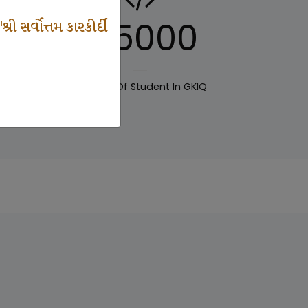
125000
 સર્વોત્તમ કારકીર્દી
IQ
Number Of Student In GKIQ