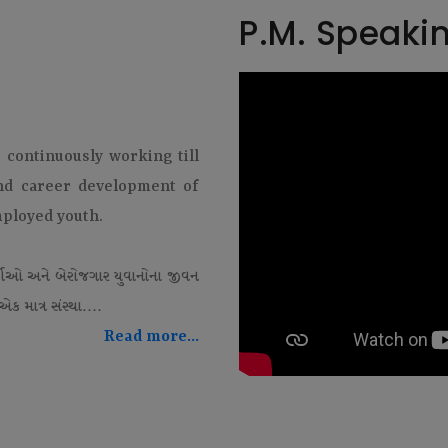
P.M. Speaki
t continuously working till
and career development of
mployed youth.
થીઓ અને બેરોજગાર યુવાનોના જીવન
ક માત્ર સંસ્થા....
Read more...