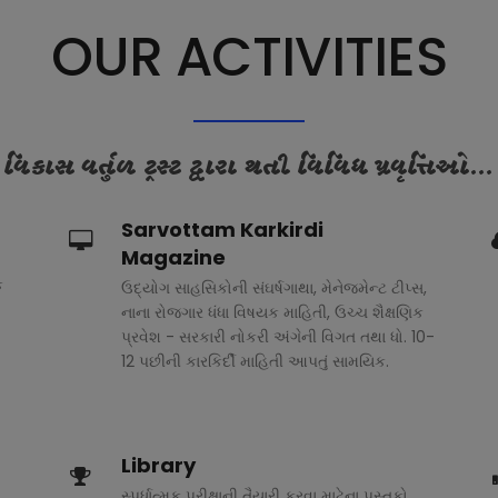
OUR ACTIVITIES
વિકાસ વર્તુળ ટ્રસ્ટ દ્વારા થતી વિવિધ પ્રવૃત્તિઓ...
Sarvottam Karkirdi
Magazine
ક
ઉદ્યોગ સાહસિકોની સંઘર્ષગાથા, મેનેજમેન્ટ ટીપ્સ,
નાના રોજગાર ધંધા વિષયક માહિતી, ઉચ્ચ શૈક્ષણિક
પ્રવેશ - સરકારી નોકરી અંગેની વિગત તથા ધો. 10-
12 પછીની કારકિર્દી માહિતી આપતું સામયિક.
Library
સ્પર્ધાત્મક પરીક્ષાની તૈયારી કરવા માટેના પુસ્તકો