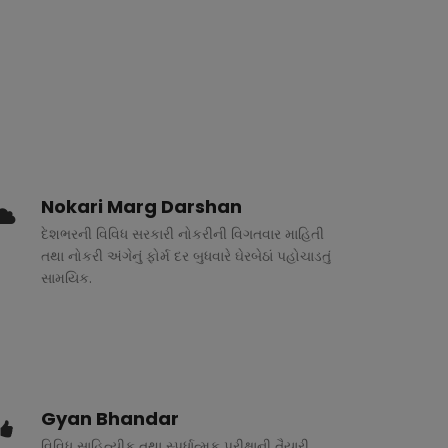
Nokari Marg Darshan
દેશભરની વિવિધ સરકારી નોકરીની વિગતવાર માહિતી
તથા નોકરી અંગેનું ફોર્મ દર બુધવારે ઘેરબેઠાં પહોચાડતું
સામયિક.
Gyan Bhandar
વિવિધ સાહિત્યીક તથા સ્પર્ધાત્મક પરીક્ષાની તૈયારી