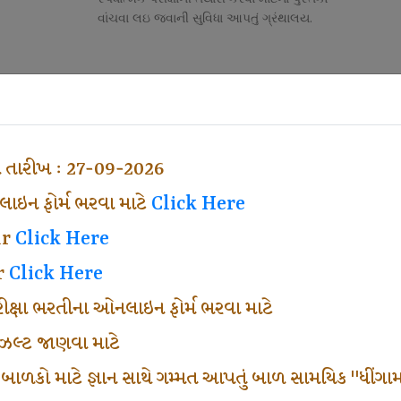
વાંચવા લઇ જવાની સુવિધા આપતું ગ્રંથાલય.
Competitive Exam Class
તી
નોકરી માટેની સ્પર્ધાત્મક પરીક્ષાની તૈયારી માર્ગદર્શન
હેતુ ફક્ત વ્યવસ્થા ખર્ચ લઇ ચલાવતા વર્ગ.
ા તારીખ : 27-09-2026
ઇન ફોર્મ ભરવા માટે
Click Here
ar
Click Here
r
Click Here
પરીક્ષા ભરતીના ઓનલાઇન ફોર્મ ભરવા માટે
ં રીઝલ્ટ જાણવા માટે
 બાળકો માટે જ્ઞાન સાથે ગમ્મત આપતું બાળ સામયિક "ધીંગામ