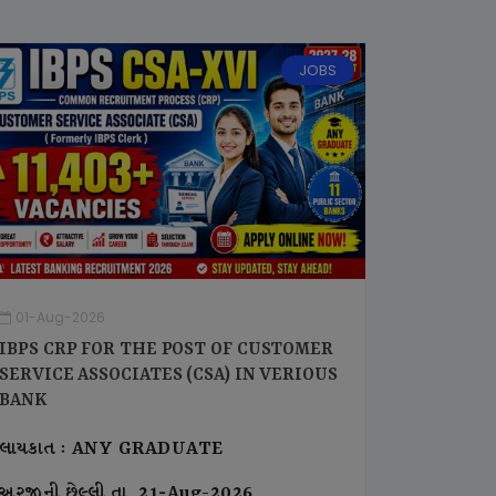
JOBS
01-Aug-2026
IBPS CRP FOR THE POST OF CUSTOMER
SERVICE ASSOCIATES (CSA) IN VERIOUS
BANK
લાયકાત : ANY GRADUATE
અરજીની છેલ્લી તા. 21-Aug-2026