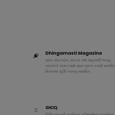
Dhingamasti Magazine
જ્ઞાન, રાષ્ટ્રપ્રેમ, સંસ્કાર તથા સાહસથી ભરપૂર,
બાળકોને ગમ્મત સાથે જ્ઞાન પ્રાપ્ત કરાવી માનસિ
વિકાસમાં વૃદ્ધિ કરાવતું સામયિક.
GKIQ
વિવિધ સરકારી સ્પર્ધાત્મક પરીક્ષાઓના પ્રવર્તમાન