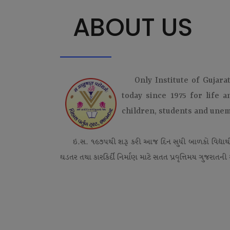
ABOUT US
Only Institute of Gujara
today since 1975 for life 
children, students and une
ઇ.સ. ૧૯૭૫થી શરૂ કરી આજ દિન સુધી બાળકો વિદ્યાર્
ઘડતર તથા કારકિર્દી નિર્માણ માટે સતત પ્રવૃત્તિમય ગુજરાતની એ