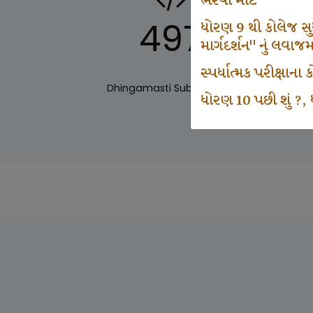
ભરવા માટે
497
ધોરણ 9 થી કોલેજ સુધી
માર્ગદર્શન" નું લવાજ
સ્પર્ધાત્મક પરીક્ષાન
Dhingamasti Subscription
Sar
ધોરણ 10 પછી શું ?, ધ