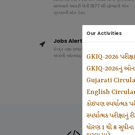
માળખાને આવરી લેતી 1977 થી યોજાતી એક
પ્રકારની મોક ટેસ્ટ.
Our Activities
Jobs Alert
કેન્દ્ર તથા રાજ્ય સરકારના વિવિધ વિભાગોમાં ભર
અંગેની ઓનલાઇન માહિતી.
GKIQ-2026 પરીક્ષ
GKIQ-2026નું ઓનલા
Gujarati Circul
English Circula
કોઇપણ સ્પર્ધાત્મક 
સ્પર્ધાત્મક પરીક્ષાનુ
ધોરણ 1 થી 8 સુધીના