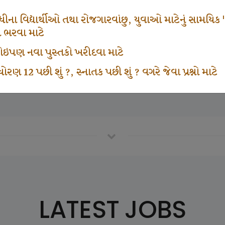
666
1000
ના વિદ્યાર્થીઓ તથા રોજગારવાંછુ, યુવાઓ માટેનું સામયિક "શ્રી
મ ભરવા માટે
ા કોઇપણ નવા પુસ્તકો ખરીદવા માટે
vottam Karkirdi Subscripton
Participate School In GK
ોરણ 12 પછી શું ?, સ્નાતક પછી શું ? વગરે જેવા પ્રશ્નો માટે
LATEST JOBS