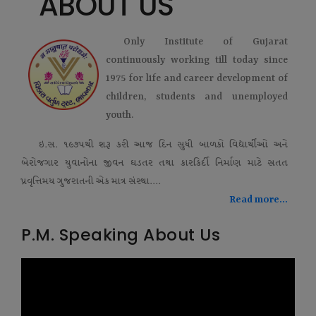
ABOUT US
Only Institute of Gujarat
continuously working till today since
1975 for life and career development of
children, students and unemployed
youth.
ઇ.સ. ૧૯૭૫થી શરૂ કરી આજ દિન સુધી બાળકો વિદ્યાર્થીઓ અને
બેરોજગાર યુવાનોના જીવન ઘડતર તથા કારકિર્દી નિર્માણ માટે સતત
પ્રવૃત્તિમય ગુજરાતની એક માત્ર સંસ્થા....
Read more...
P.M. Speaking About Us