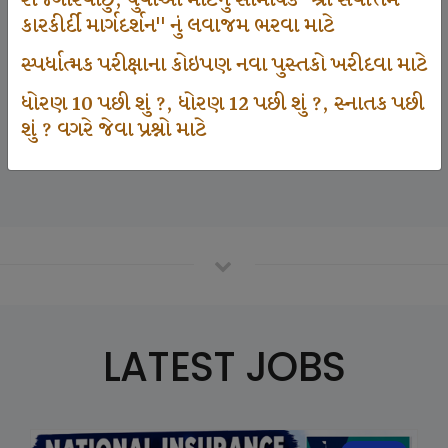
રોજગારવાંછુ, યુવાઓ માટેનું સામયિક "શ્રી સર્વોત્તમ
કારકીર્દી માર્ગદર્શન" નું લવાજમ ભરવા માટે
સ્પર્ધાત્મક પરીક્ષાના કોઇપણ નવા પુસ્તકો ખરીદવા માટે
125000
ધોરણ 10 પછી શું ?, ધોરણ 12 પછી શું ?, સ્નાતક પછી
શું ? વગરે જેવા પ્રશ્નો માટે
Number Of Student In GKIQ
LATEST JOBS