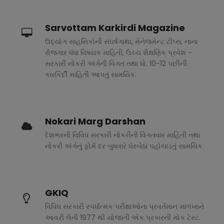
Sarvottam Karkirdi Magazine
ઉદ્યોગ સાહસિકોની સંઘર્ષગાથા, મેનેજમેન્ટ ટીપ્સ, નાના
રોજગાર ધંધા વિષયક માહિતી, ઉચ્ચ શૈક્ષણિક પ્રવેશ -
સરકારી નોકરી અંગેની વિગત તથા ધો. 10-12 પછીની
કારકિર્દી માહિતી આપતું સામયિક.
Nokari Marg Darshan
દેશભરની વિવિધ સરકારી નોકરીની વિગતવાર માહિતી તથા
નોકરી અંગેનું ફોર્મ દર બુધવારે ઘેરબેઠાં પહોચાડતું સામયિક.
GKIQ
વિવિધ સરકારી સ્પર્ધાત્મક પરીક્ષાઓના પ્રવર્તમાન માળખાને
આવરી લેતી 1977 થી યોજાતી એક પ્રકારની મોક ટેસ્ટ.