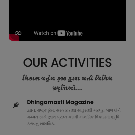
OUR ACTIVITIES
વિકાસ વર્તુળ ટ્રસ્ટ દ્વારા થતી વિવિધ
પ્રવૃત્તિઓ...
Dhingamasti Magazine
જ્ઞાન, રાષ્ટ્રપ્રેમ, સંસ્કાર તથા સાહસથી ભરપૂર, બાળકોને
ગમ્મત સાથે જ્ઞાન પ્રાપ્ત કરાવી માનસિક વિકાસમાં વૃદ્ધિ
કરાવતું સામયિક.