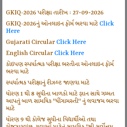
494
GKIQ-2026 પરીક્ષા તારીખ : 27-09-2026
GKIQ-2026નું ઓનલાઇન ફોર્મ ભરવા માટે
Click
Here
Dhingamasti Subscription
Gujarati Circular
Click Here
665
English Circular
Click Here
કોઇપણ સ્પર્ધાત્મક પરીક્ષા ભરતીના ઓનલાઇન ફોર્મ
ભરવા માટે
Sarvottam Karkirdi Subscripton
સ્પર્ધાત્મક પરીક્ષાનું રીઝલ્ટ જાણવા માટે
ધોરણ 1 થી 8 સુધીના બાળકો માટે જ્ઞાન સાથે ગમ્મત
1000
આપતું બાળ સામયિક "ધીંગામસ્તી" નું લવાજમ ભરવા
માટે
ધોરણ 9 થી કોલેજ સુધીના વિદ્યાર્થીઓ તથા
Participate School In GKIQ