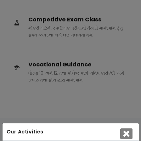
Competitive Exam Class
નોકરી માટેની સ્પર્ધાત્મક પરીક્ષાની તૈયારી માર્ગદર્શન હેતુ
ફક્ત વ્યવસ્થા ખર્ચ લઇ ચલાવતા વર્ગ.
Vocational Guidance
ધોરણ 10 અને 12 તથા કોલેજ પછી વિવિધ કારકિર્દી અંગે
રૂબરુ તથા ફોન દ્વારા માર્ગદર્શન.
Our Activities