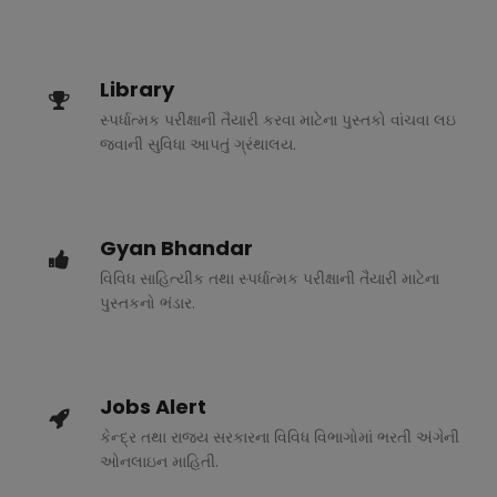
Library
સ્પર્ધાત્મક પરીક્ષાની તૈયારી કરવા માટેના પુસ્તકો વાંચવા લઇ
જવાની સુવિધા આપતું ગ્રંથાલય.
Gyan Bhandar
વિવિધ સાહિત્યીક તથા સ્પર્ધાત્મક પરીક્ષાની તૈયારી માટેના
પુસ્તકનો ભંડાર.
Jobs Alert
કેન્દ્ર તથા રાજ્ય સરકારના વિવિધ વિભાગોમાં ભરતી અંગેની
ઓનલાઇન માહિતી.