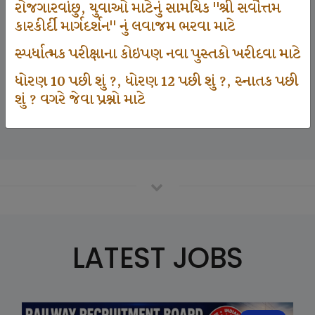
રોજગારવાંછુ, યુવાઓ માટેનું સામયિક "શ્રી સર્વોત્તમ
કારકીર્દી માર્ગદર્શન" નું લવાજમ ભરવા માટે
125000
સ્પર્ધાત્મક પરીક્ષાના કોઇપણ નવા પુસ્તકો ખરીદવા માટે
ધોરણ 10 પછી શું ?, ધોરણ 12 પછી શું ?, સ્નાતક પછી
શું ? વગરે જેવા પ્રશ્નો માટે
Number Of Student In GKIQ
LATEST JOBS