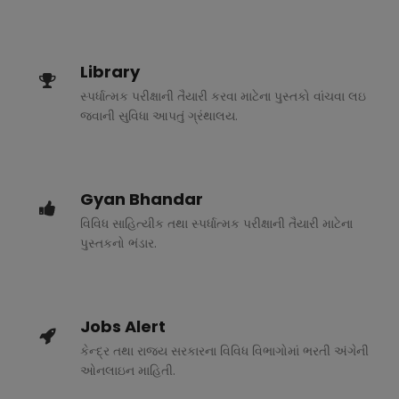
Library
સ્પર્ધાત્મક પરીક્ષાની તૈયારી કરવા માટેના પુસ્તકો વાંચવા લઇ
જવાની સુવિધા આપતું ગ્રંથાલય.
Gyan Bhandar
વિવિધ સાહિત્યીક તથા સ્પર્ધાત્મક પરીક્ષાની તૈયારી માટેના
પુસ્તકનો ભંડાર.
Jobs Alert
કેન્દ્ર તથા રાજ્ય સરકારના વિવિધ વિભાગોમાં ભરતી અંગેની
ઓનલાઇન માહિતી.