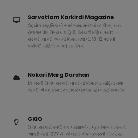
Sarvottam Karkirdi Magazine
ઉદ્યોગ સાહસિકોની સંઘર્ષગાથા, મેનેજમેન્ટ ટીપ્સ, નાના
રોજગાર ધંધા વિષયક માહિતી, ઉચ્ચ શૈક્ષણિક પ્રવેશ -
સરકારી નોકરી અંગેની વિગત તથા ધો. 10-12 પછીની
કારકિર્દી માહિતી આપતું સામયિક.
Nokari Marg Darshan
દેશભરની વિવિધ સરકારી નોકરીની વિગતવાર માહિતી તથા
નોકરી અંગેનું ફોર્મ દર બુધવારે ઘેરબેઠાં પહોચાડતું સામયિક.
GKIQ
વિવિધ સરકારી સ્પર્ધાત્મક પરીક્ષાઓના પ્રવર્તમાન માળખાને
આવરી લેતી 1977 થી યોજાતી એક પ્રકારની મોક ટેસ્ટ.