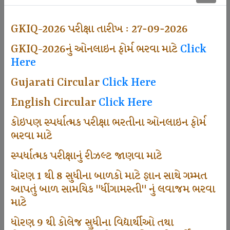
501
GKIQ-2026 પરીક્ષા તારીખ : 27-09-2026
GKIQ-2026નું ઓનલાઇન ફોર્મ ભરવા માટે
Click
Dhingamasti Subscription
Here
Gujarati Circular
Click Here
672
English Circular
Click Here
કોઇપણ સ્પર્ધાત્મક પરીક્ષા ભરતીના ઓનલાઇન ફોર્મ
ભરવા માટે
Sarvottam Karkirdi Subscripton
સ્પર્ધાત્મક પરીક્ષાનું રીઝલ્ટ જાણવા માટે
ધોરણ 1 થી 8 સુધીના બાળકો માટે જ્ઞાન સાથે ગમ્મત
1000
આપતું બાળ સામયિક "ધીંગામસ્તી" નું લવાજમ ભરવા
માટે
ધોરણ 9 થી કોલેજ સુધીના વિદ્યાર્થીઓ તથા
Participate School In GKIQ