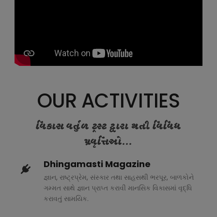
OUR ACTIVITIES
વિકાસ વર્તુળ ટ્રસ્ટ દ્વારા થતી વિવિધ
પ્રવૃત્તિઓ...
Dhingamasti Magazine
જ્ઞાન, રાષ્ટ્રપ્રેમ, સંસ્કાર તથા સાહસથી ભરપૂર, બાળકોને
ગમ્મત સાથે જ્ઞાન પ્રાપ્ત કરાવી માનસિક વિકાસમાં વૃદ્ધિ
કરાવતું સામયિક.