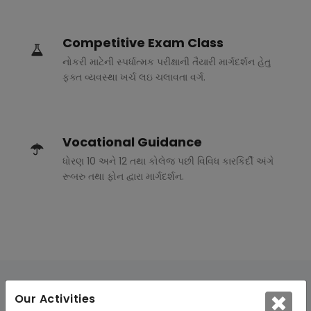
Competitive Exam Class
નોકરી માટેની સ્પર્ધાત્મક પરીક્ષાની તૈયારી માર્ગદર્શન હેતુ
ફક્ત વ્યવસ્થા ખર્ચ લઇ ચલાવતા વર્ગ.
Vocational Guidance
ધોરણ 10 અને 12 તથા કોલેજ પછી વિવિધ કારકિર્દી અંગે
રૂબરુ તથા ફોન દ્વારા માર્ગદર્શન.
Our Activities