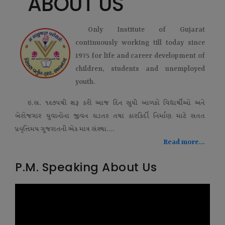
ABOUT US
Only Institute of Gujarat
continuously working till today since
1975 for life and career development of
children, students and unemployed
youth.
ઇ.સ. ૧૯૭૫થી શરૂ કરી આજ દિન સુધી બાળકો વિદ્યાર્થીઓ અને
બેરોજગાર યુવાનોના જીવન ઘડતર તથા કારકિર્દી નિર્માણ માટે સતત
પ્રવૃત્તિમય ગુજરાતની એક માત્ર સંસ્થા....
Read more...
P.M. Speaking About Us