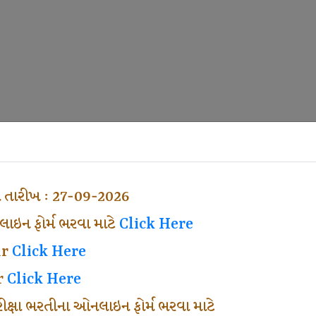
ા તારીખ : 27-09-2026
ઇન ફોર્મ ભરવા માટે
Click Here
ar
Click Here
r
Click Here
પરીક્ષા ભરતીના ઓનલાઇન ફોર્મ ભરવા માટે