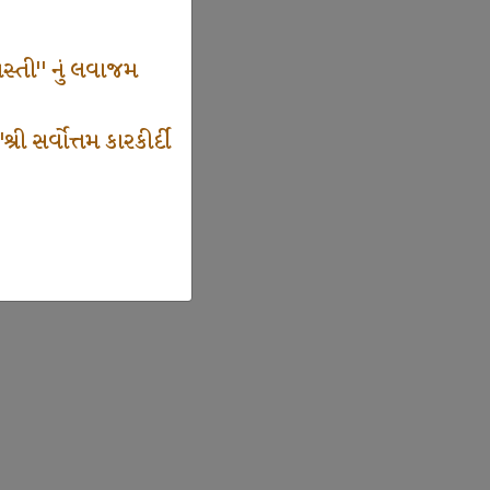
સ્તી" નું લવાજમ
 સર્વોત્તમ કારકીર્દી