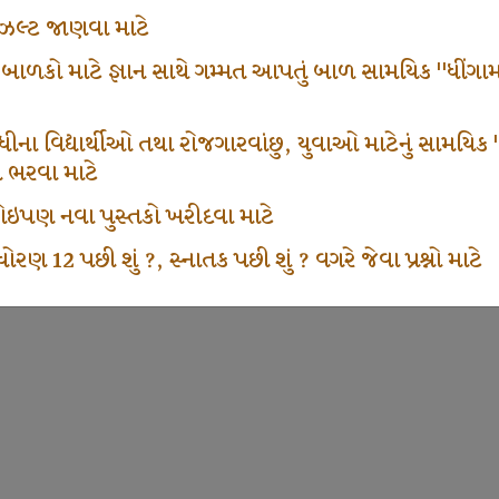
ં રીઝલ્ટ જાણવા માટે
 બાળકો માટે જ્ઞાન સાથે ગમ્મત આપતું બાળ સામયિક "ધીંગામ
ના વિદ્યાર્થીઓ તથા રોજગારવાંછુ, યુવાઓ માટેનું સામયિક "શ્રી
મ ભરવા માટે
ા કોઇપણ નવા પુસ્તકો ખરીદવા માટે
ોરણ 12 પછી શું ?, સ્નાતક પછી શું ? વગરે જેવા પ્રશ્નો માટે