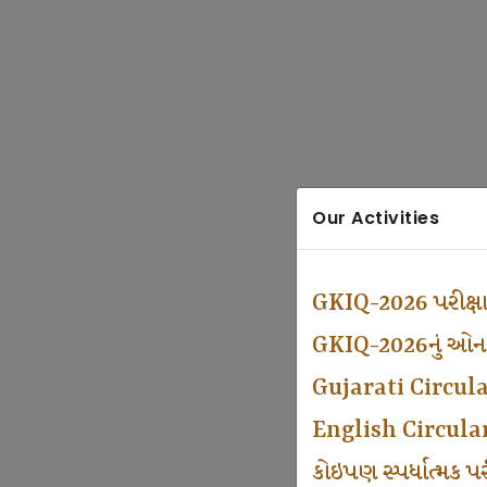
Our Activities
GKIQ-2026 પરીક્ષ
GKIQ-2026નું ઓનલા
Gujarati Circul
English Circula
કોઇપણ સ્પર્ધાત્મક 