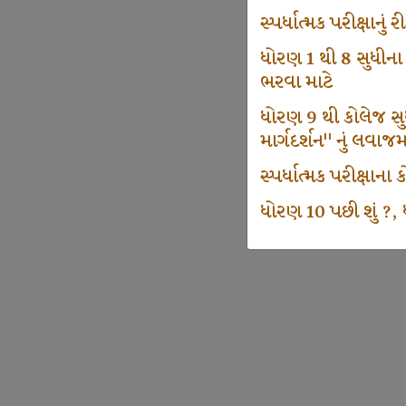
સ્પર્ધાત્મક પરીક્ષાનુ
ધોરણ 1 થી 8 સુધીના
ભરવા માટે
ધોરણ 9 થી કોલેજ સુધી
માર્ગદર્શન" નું લવાજ
સ્પર્ધાત્મક પરીક્ષાન
ધોરણ 10 પછી શું ?, ધ