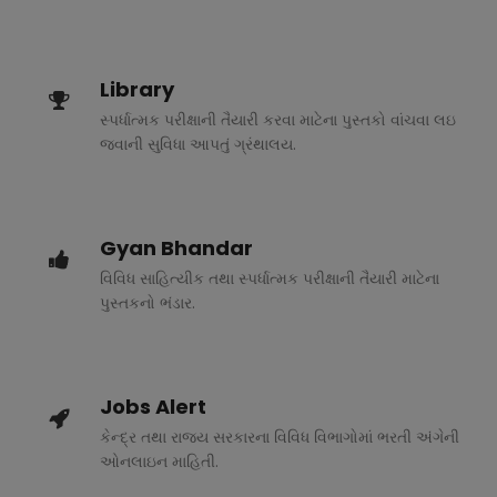
Library
સ્પર્ધાત્મક પરીક્ષાની તૈયારી કરવા માટેના પુસ્તકો વાંચવા લઇ
જવાની સુવિધા આપતું ગ્રંથાલય.
Gyan Bhandar
વિવિધ સાહિત્યીક તથા સ્પર્ધાત્મક પરીક્ષાની તૈયારી માટેના
પુસ્તકનો ભંડાર.
Jobs Alert
કેન્દ્ર તથા રાજ્ય સરકારના વિવિધ વિભાગોમાં ભરતી અંગેની
ઓનલાઇન માહિતી.