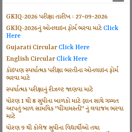
497
GKIQ-2026 પરીક્ષા તારીખ : 27-09-2026
GKIQ-2026નું ઓનલાઇન ફોર્મ ભરવા માટે
Click
Dhingamasti Subscription
Here
Gujarati Circular
Click Here
666
English Circular
Click Here
કોઇપણ સ્પર્ધાત્મક પરીક્ષા ભરતીના ઓનલાઇન ફોર્મ
ભરવા માટે
Sarvottam Karkirdi Subscripton
સ્પર્ધાત્મક પરીક્ષાનું રીઝલ્ટ જાણવા માટે
ધોરણ 1 થી 8 સુધીના બાળકો માટે જ્ઞાન સાથે ગમ્મત
1000
આપતું બાળ સામયિક "ધીંગામસ્તી" નું લવાજમ ભરવા
માટે
ધોરણ 9 થી કોલેજ સુધીના વિદ્યાર્થીઓ તથા
Participate School In GKIQ