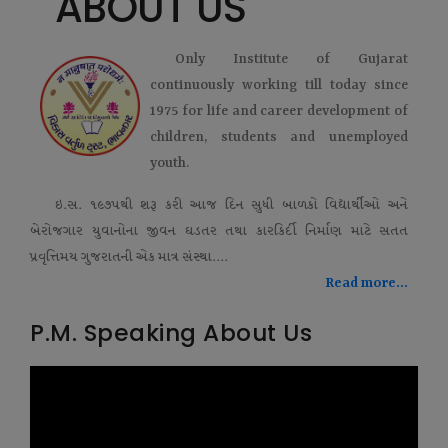
ABOUT US
Only Institute of Gujarat
continuously working till today since
1975 for life and career development of
children, students and unemployed
youth.
ઇ.સ. ૧૯૭૫થી શરૂ કરી આજ દિન સુધી બાળકો વિદ્યાર્થીઓ અને
બેરોજગાર યુવાનોના જીવન ઘડતર તથા કારકિર્દી નિર્માણ માટે સતત
પ્રવૃત્તિમય ગુજરાતની એક માત્ર સંસ્થા....
Read more...
P.M. Speaking About Us