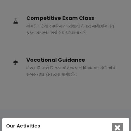
Competitive Exam Class
નોકરી માટેની સ્પર્ધાત્મક પરીક્ષાની તૈયારી માર્ગદર્શન હેતુ
ફક્ત વ્યવસ્થા ખર્ચ લઇ ચલાવતા વર્ગ.
Vocational Guidance
ધોરણ 10 અને 12 તથા કોલેજ પછી વિવિધ કારકિર્દી અંગે
રૂબરુ તથા ફોન દ્વારા માર્ગદર્શન.
Our Activities