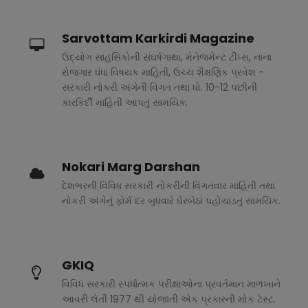
Sarvottam Karkirdi Magazine
ઉદ્યોગ સાહસિકોની સંઘર્ષગાથા, મેનેજમેન્ટ ટીપ્સ, નાના
રોજગાર ધંધા વિષયક માહિતી, ઉચ્ચ શૈક્ષણિક પ્રવેશ -
સરકારી નોકરી અંગેની વિગત તથા ધો. 10-12 પછીની
કારકિર્દી માહિતી આપતું સામયિક.
Nokari Marg Darshan
દેશભરની વિવિધ સરકારી નોકરીની વિગતવાર માહિતી તથા
નોકરી અંગેનું ફોર્મ દર બુધવારે ઘેરબેઠાં પહોચાડતું સામયિક.
GKIQ
વિવિધ સરકારી સ્પર્ધાત્મક પરીક્ષાઓના પ્રવર્તમાન માળખાને
આવરી લેતી 1977 થી યોજાતી એક પ્રકારની મોક ટેસ્ટ.