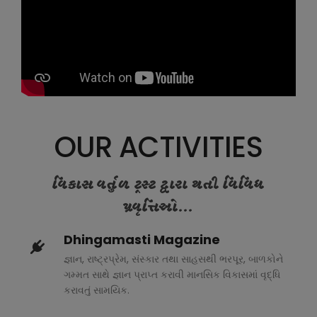
OUR ACTIVITIES
વિકાસ વર્તુળ ટ્રસ્ટ દ્વારા થતી વિવિધ
પ્રવૃત્તિઓ...
Dhingamasti Magazine
જ્ઞાન, રાષ્ટ્રપ્રેમ, સંસ્કાર તથા સાહસથી ભરપૂર, બાળકોને
ગમ્મત સાથે જ્ઞાન પ્રાપ્ત કરાવી માનસિક વિકાસમાં વૃદ્ધિ
કરાવતું સામયિક.