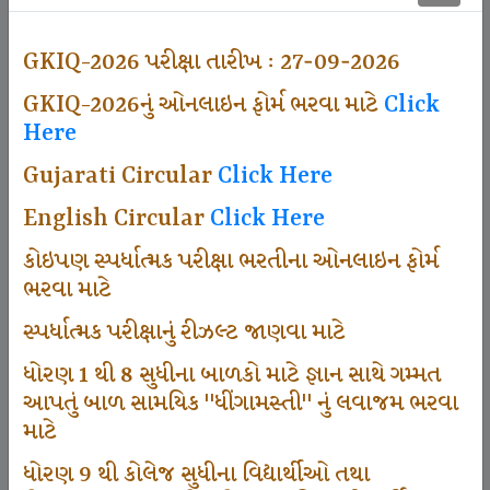
501
GKIQ-2026 પરીક્ષા તારીખ : 27-09-2026
GKIQ-2026નું ઓનલાઇન ફોર્મ ભરવા માટે
Click
Dhingamasti Subscription
Here
Gujarati Circular
Click Here
672
English Circular
Click Here
કોઇપણ સ્પર્ધાત્મક પરીક્ષા ભરતીના ઓનલાઇન ફોર્મ
ભરવા માટે
Sarvottam Karkirdi Subscripton
સ્પર્ધાત્મક પરીક્ષાનું રીઝલ્ટ જાણવા માટે
ધોરણ 1 થી 8 સુધીના બાળકો માટે જ્ઞાન સાથે ગમ્મત
1000
આપતું બાળ સામયિક "ધીંગામસ્તી" નું લવાજમ ભરવા
માટે
ધોરણ 9 થી કોલેજ સુધીના વિદ્યાર્થીઓ તથા
Participate School In GKIQ