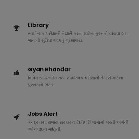
Library
સ્પર્ધાત્મક પરીક્ષાની તૈયારી કરવા માટેના પુસ્તકો વાંચવા લઇ
જવાની સુવિધા આપતું ગ્રંથાલય.
Gyan Bhandar
વિવિધ સાહિત્યીક તથા સ્પર્ધાત્મક પરીક્ષાની તૈયારી માટેના
પુસ્તકનો ભંડાર.
Jobs Alert
કેન્દ્ર તથા રાજ્ય સરકારના વિવિધ વિભાગોમાં ભરતી અંગેની
ઓનલાઇન માહિતી.