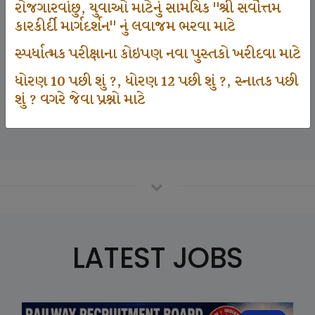
રોજગારવાંછુ, યુવાઓ માટેનું સામયિક "શ્રી સર્વોત્તમ
કારકીર્દી માર્ગદર્શન" નું લવાજમ ભરવા માટે
125000
સ્પર્ધાત્મક પરીક્ષાના કોઇપણ નવા પુસ્તકો ખરીદવા માટે
ધોરણ 10 પછી શું ?, ધોરણ 12 પછી શું ?, સ્નાતક પછી
શું ? વગરે જેવા પ્રશ્નો માટે
Number Of Student In GKIQ
LATEST JOBS