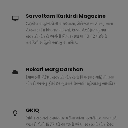
Sarvottam Karkirdi Magazine
ઉદ્યોગ સાહસિકોની સંઘર્ષગાથા, મેનેજમેન્ટ ટીપ્સ, નાના
રોજગાર ધંધા વિષયક માહિતી, ઉચ્ચ શૈક્ષણિક પ્રવેશ -
સરકારી નોકરી અંગેની વિગત તથા ધો. 10-12 પછીની
કારકિર્દી માહિતી આપતું સામયિક.
Nokari Marg Darshan
દેશભરની વિવિધ સરકારી નોકરીની વિગતવાર માહિતી તથા
નોકરી અંગેનું ફોર્મ દર બુધવારે ઘેરબેઠાં પહોચાડતું સામયિક.
GKIQ
વિવિધ સરકારી સ્પર્ધાત્મક પરીક્ષાઓના પ્રવર્તમાન માળખાને
આવરી લેતી 1977 થી યોજાતી એક પ્રકારની મોક ટેસ્ટ.