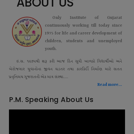
ABOUT US
Only Institute of Gujarat
continuously working till today since
1975 for life and career development of
children, students and unemployed
youth.
ઇ.સ. ૧૯૭૫થી શરૂ કરી આજ દિન સુધી બાળકો વિદ્યાર્થીઓ અને
બેરોજગાર યુવાનોના જીવન ઘડતર તથા કારકિર્દી નિર્માણ માટે સતત
પ્રવૃત્તિમય ગુજરાતની એક માત્ર સંસ્થા....
Read more...
P.M. Speaking About Us