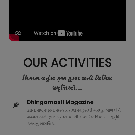
OUR ACTIVITIES
વિકાસ વર્તુળ ટ્રસ્ટ દ્વારા થતી વિવિધ
પ્રવૃત્તિઓ...
Dhingamasti Magazine
જ્ઞાન, રાષ્ટ્રપ્રેમ, સંસ્કાર તથા સાહસથી ભરપૂર, બાળકોને
ગમ્મત સાથે જ્ઞાન પ્રાપ્ત કરાવી માનસિક વિકાસમાં વૃદ્ધિ
કરાવતું સામયિક.