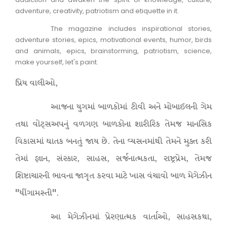
adventure, creativity, patriotism and etiquette in it.
The magazine includes inspirational stories,
adventure stories, epics, motivational events, humor, birds
and animals, epics, brainstorming, patriotism, science,
make yourself, let's paint.
પ્રિય વાલીઓ,
આજના યુગમાં બાળકોમાં ટીવી અને મોબાઈલની ગેમ
તથા વોટ્સઅપનું વળગણ બાળકોના શારીરિક તેમજ માનસિક
વિકાસમાં ઘાતક બનતું જાય છે. તેના વ્યસનમાંથી તેમને મુક્ત કરી
તેમાં જ્ઞાન, સંસ્કાર, સાહસ, સર્જનાત્મકતા, રાષ્ટ્રપ્રેમ, તેમજ
શિષ્ટાચારની ભાવના જાગૃત કરવા માટે ખાસ વંચાવો બાળ મેગેઝીન
"ધીંગામસ્તી".
આ મેગેઝીનમાં પ્રેરણાત્મક વાર્તાઓ, સાહસકથા,