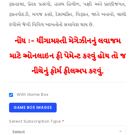
જ્ઞાનકથા, પ્રેરક પ્રસંગો, હાસ્ય હિલોળ, પક્ષી અને પ્રાણીજગત,
જ્ઞાનગોઠડી, મગજ કસો, દેશભક્તિ, વિજ્ઞાન, જાતે બનાવો, ચાલો
રંગીએ જેવી વિવિધ બાબતોનો સમાવેશ થાય છે.
નોંધ :- ધીંગામસ્તી મેગેઝીનનું લવાજમ
માટે ઓનલાઇન ફી પેમેન્ટ કરવું હોય તો જ
નીચેનું ફોર્મ ફીલઅપ કરવું.
With Game Box
GAME BOX IMAGES
Select Subscription Type
*