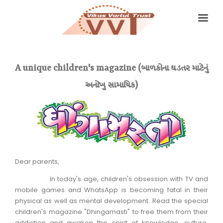
HOME
MAGAZINES
A unique children's magazine (બાળકોના ઘડતર માટેનું
અનોખુ સામાયિક)
GKIQ
JOB ALERT
BOOKS
GALLERY
Dear parents,
ABOUT US
In today's age, children's obsession with TV and
mobile games and WhatsApp is becoming fatal in their
CONTACT US
physical as well as mental development. Read the special
children's magazine "Dhingamasti" to free them from their
DONATE
addiction and awaken the spirit of knowledge, culture,