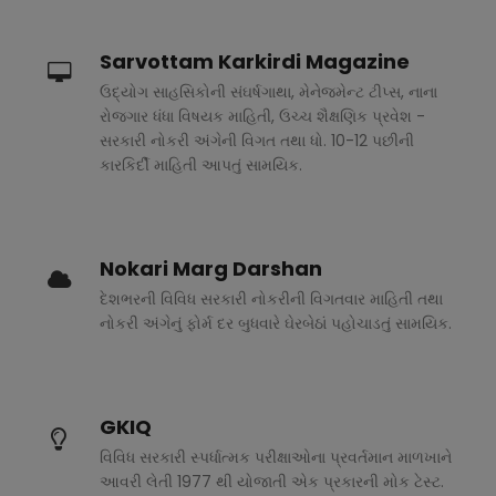
Sarvottam Karkirdi Magazine
ઉદ્યોગ સાહસિકોની સંઘર્ષગાથા, મેનેજમેન્ટ ટીપ્સ, નાના
રોજગાર ધંધા વિષયક માહિતી, ઉચ્ચ શૈક્ષણિક પ્રવેશ -
સરકારી નોકરી અંગેની વિગત તથા ધો. 10-12 પછીની
કારકિર્દી માહિતી આપતું સામયિક.
Nokari Marg Darshan
દેશભરની વિવિધ સરકારી નોકરીની વિગતવાર માહિતી તથા
નોકરી અંગેનું ફોર્મ દર બુધવારે ઘેરબેઠાં પહોચાડતું સામયિક.
GKIQ
વિવિધ સરકારી સ્પર્ધાત્મક પરીક્ષાઓના પ્રવર્તમાન માળખાને
આવરી લેતી 1977 થી યોજાતી એક પ્રકારની મોક ટેસ્ટ.