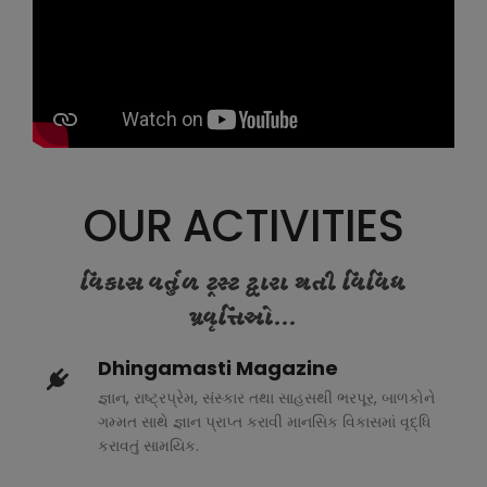
OUR ACTIVITIES
વિકાસ વર્તુળ ટ્રસ્ટ દ્વારા થતી વિવિધ
પ્રવૃત્તિઓ...
Dhingamasti Magazine
જ્ઞાન, રાષ્ટ્રપ્રેમ, સંસ્કાર તથા સાહસથી ભરપૂર, બાળકોને
ગમ્મત સાથે જ્ઞાન પ્રાપ્ત કરાવી માનસિક વિકાસમાં વૃદ્ધિ
કરાવતું સામયિક.