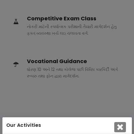
Competitive Exam Class
નોકરી માટેની સ્પર્ધાત્મક પરીક્ષાની તૈયારી માર્ગદર્શન હેતુ
ફક્ત વ્યવસ્થા ખર્ચ લઇ ચલાવતા વર્ગ.
Vocational Guidance
ધોરણ 10 અને 12 તથા કોલેજ પછી વિવિધ કારકિર્દી અંગે
રૂબરુ તથા ફોન દ્વારા માર્ગદર્શન.
Our Activities