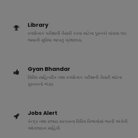
Library
સ્પર્ધાત્મક પરીક્ષાની તૈયારી કરવા માટેના પુસ્તકો વાંચવા લઇ
જવાની સુવિધા આપતું ગ્રંથાલય.
Gyan Bhandar
વિવિધ સાહિત્યીક તથા સ્પર્ધાત્મક પરીક્ષાની તૈયારી માટેના
પુસ્તકનો ભંડાર.
Jobs Alert
કેન્દ્ર તથા રાજ્ય સરકારના વિવિધ વિભાગોમાં ભરતી અંગેની
ઓનલાઇન માહિતી.