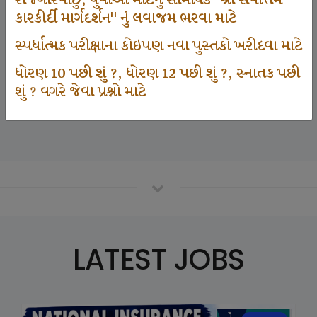
રોજગારવાંછુ, યુવાઓ માટેનું સામયિક "શ્રી સર્વોત્તમ
કારકીર્દી માર્ગદર્શન" નું લવાજમ ભરવા માટે
સ્પર્ધાત્મક પરીક્ષાના કોઇપણ નવા પુસ્તકો ખરીદવા માટે
125000
ધોરણ 10 પછી શું ?, ધોરણ 12 પછી શું ?, સ્નાતક પછી
શું ? વગરે જેવા પ્રશ્નો માટે
Number Of Student In GKIQ
LATEST JOBS