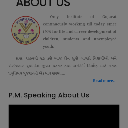
ABOUT US
Only Institute of Gujarat
continuously working till today since
1975 for life and career development of
children, students and unemployed
youth.
ઇ.સ. ૧૯૭૫થી શરૂ કરી આજ દિન સુધી બાળકો વિદ્યાર્થીઓ અને
બેરોજગાર યુવાનોના જીવન ઘડતર તથા કારકિર્દી નિર્માણ માટે સતત
પ્રવૃત્તિમય ગુજરાતની એક માત્ર સંસ્થા....
Read more...
P.M. Speaking About Us