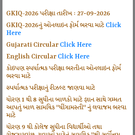
493
GKIQ-2026 પરીક્ષા તારીખ : 27-09-2026
GKIQ-2026નું ઓનલાઇન ફોર્મ ભરવા માટે
Click
Here
Dhingamasti Subscription
Gujarati Circular
Click Here
665
English Circular
Click Here
કોઇપણ સ્પર્ધાત્મક પરીક્ષા ભરતીના ઓનલાઇન ફોર્મ
ભરવા માટે
Sarvottam Karkirdi Subscripton
સ્પર્ધાત્મક પરીક્ષાનું રીઝલ્ટ જાણવા માટે
ધોરણ 1 થી 8 સુધીના બાળકો માટે જ્ઞાન સાથે ગમ્મત
1000
આપતું બાળ સામયિક "ધીંગામસ્તી" નું લવાજમ ભરવા
માટે
ધોરણ 9 થી કોલેજ સુધીના વિદ્યાર્થીઓ તથા
Participate School In GKIQ