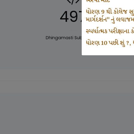
ભરવા માટે
497
ધોરણ 9 થી કોલેજ સુધી
માર્ગદર્શન" નું લવાજ
સ્પર્ધાત્મક પરીક્ષાન
Dhingamasti Subscription
Sar
ધોરણ 10 પછી શું ?, ધ