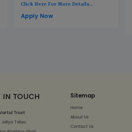
Click Here For More Details...
Apply Now
 IN TOUCH
Sitemap
Home
Vartul Trust
About Us
Jaliya Talao,
Contact Us
dva Washing Ghat,