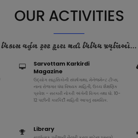
OUR ACTIVITIES
વિકાસ વર્તુળ ટ્રસ્ટ દ્વારા થતી વિવિધ પ્રવૃત્તિઓ...
Sarvottam Karkirdi
Magazine
ક
ઉદ્યોગ સાહસિકોની સંઘર્ષગાથા, મેનેજમેન્ટ ટીપ્સ,
નાના રોજગાર ધંધા વિષયક માહિતી, ઉચ્ચ શૈક્ષણિક
પ્રવેશ - સરકારી નોકરી અંગેની વિગત તથા ધો. 10-
12 પછીની કારકિર્દી માહિતી આપતું સામયિક.
Library
સ્પર્ધાત્મક પરીક્ષાની તૈયારી કરવા માટેના પુસ્તકો