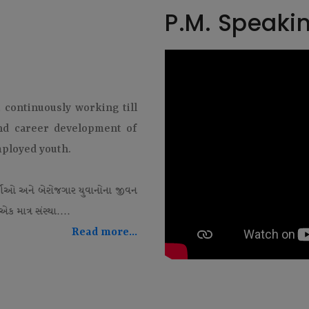
P.M. Speaki
t continuously working till
and career development of
mployed youth.
થીઓ અને બેરોજગાર યુવાનોના જીવન
ક માત્ર સંસ્થા....
Read more...