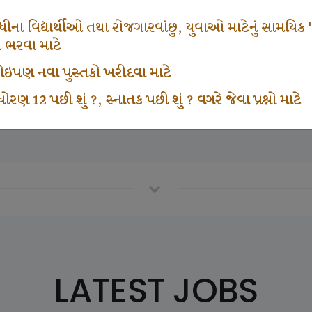
666
1000
ના વિદ્યાર્થીઓ તથા રોજગારવાંછુ, યુવાઓ માટેનું સામયિક "શ્રી
મ ભરવા માટે
ા કોઇપણ નવા પુસ્તકો ખરીદવા માટે
vottam Karkirdi Subscripton
Participate School In GK
ોરણ 12 પછી શું ?, સ્નાતક પછી શું ? વગરે જેવા પ્રશ્નો માટે
LATEST JOBS