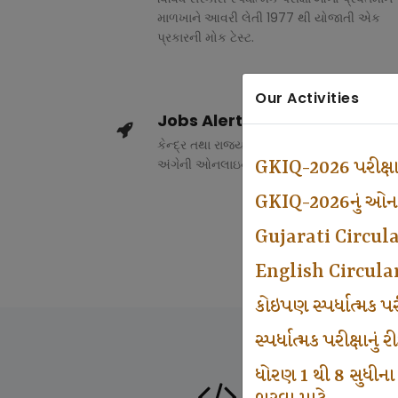
માળખાને આવરી લેતી 1977 થી યોજાતી એક
પ્રકારની મોક ટેસ્ટ.
Our Activities
Jobs Alert
કેન્દ્ર તથા રાજ્ય સરકારના વિવિધ વિભાગોમાં ભર
અંગેની ઓનલાઇન માહિતી.
GKIQ-2026 પરીક્ષ
GKIQ-2026નું ઓનલા
Gujarati Circul
English Circula
કોઇપણ સ્પર્ધાત્મક 
સ્પર્ધાત્મક પરીક્ષાનુ
ધોરણ 1 થી 8 સુધીના