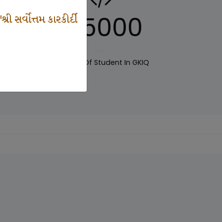
125000
 સર્વોત્તમ કારકીર્દી
IQ
Number Of Student In GKIQ