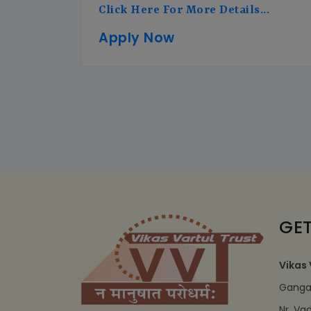
Click Here For More Details...
Apply Now
GET
Vikas 
Ganga 
Nr. Va