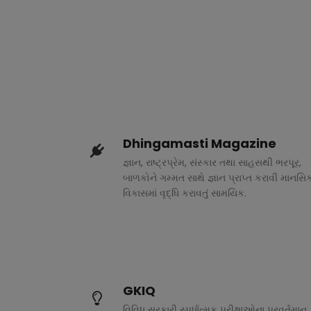
Dhingamasti Magazine
જ્ઞાન, રાષ્ટ્રપ્રેમ, સંસ્કાર તથા સાહસથી ભરપૂર,
બાળકોને ગમ્મત સાથે જ્ઞાન પ્રાપ્ત કરાવી માનસિ
વિકાસમાં વૃદ્ધિ કરાવતું સામયિક.
GKIQ
વિવિધ સરકારી સ્પર્ધાત્મક પરીક્ષાઓના પ્રવર્તમાન