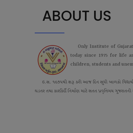
ABOUT US
Only Institute of Gujara
today since 1975 for life 
children, students and une
ઇ.સ. ૧૯૭૫થી શરૂ કરી આજ દિન સુધી બાળકો વિદ્યાર્
ઘડતર તથા કારકિર્દી નિર્માણ માટે સતત પ્રવૃત્તિમય ગુજરાતની એ