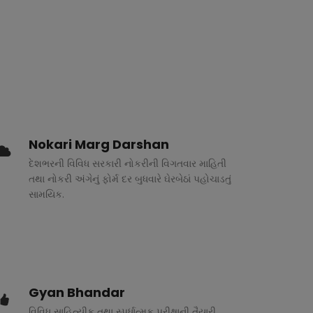
Nokari Marg Darshan
દેશભરની વિવિધ સરકારી નોકરીની વિગતવાર માહિતી
તથા નોકરી અંગેનું ફોર્મ દર બુધવારે ઘેરબેઠાં પહોચાડતું
સામયિક.
Gyan Bhandar
વિવિધ સાહિત્યીક તથા સ્પર્ધાત્મક પરીક્ષાની તૈયારી