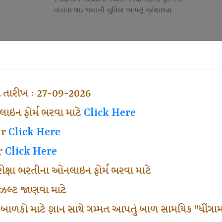
વાંચવા લઇ જવાની સુવિધા આપતું ગ્રંથાલય.
Competitive Exam Class
તી
નોકરી માટેની સ્પર્ધાત્મક પરીક્ષાની તૈયારી માર્ગદર્શન
હેતુ ફક્ત વ્યવસ્થા ખર્ચ લઇ ચલાવતા વર્ગ.
ા તારીખ : 27-09-2026
ઇન ફોર્મ ભરવા માટે
Click Here
ar
Click Here
r
Click Here
પરીક્ષા ભરતીના ઓનલાઇન ફોર્મ ભરવા માટે
ં રીઝલ્ટ જાણવા માટે
 બાળકો માટે જ્ઞાન સાથે ગમ્મત આપતું બાળ સામયિક "ધીંગામ