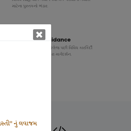
માટેના પુસ્તકનો ભંડાર.
Vocational Guidance
ધોરણ 10 અને 12 તથા કોલેજ પછી વિવિધ કારકિર્દી
અંગે રૂબરુ તથા ફોન દ્વારા માર્ગદર્શન.
સ્તી" નું લવાજમ