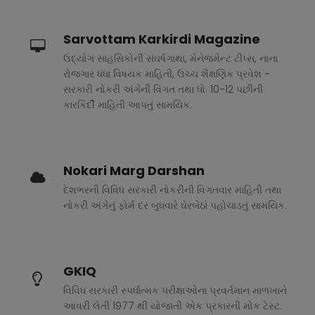
Sarvottam Karkirdi Magazine
ઉદ્યોગ સાહસિકોની સંઘર્ષગાથા, મેનેજમેન્ટ ટીપ્સ, નાના
રોજગાર ધંધા વિષયક માહિતી, ઉચ્ચ શૈક્ષણિક પ્રવેશ -
સરકારી નોકરી અંગેની વિગત તથા ધો. 10-12 પછીની
કારકિર્દી માહિતી આપતું સામયિક.
Nokari Marg Darshan
દેશભરની વિવિધ સરકારી નોકરીની વિગતવાર માહિતી તથા
નોકરી અંગેનું ફોર્મ દર બુધવારે ઘેરબેઠાં પહોચાડતું સામયિક.
GKIQ
વિવિધ સરકારી સ્પર્ધાત્મક પરીક્ષાઓના પ્રવર્તમાન માળખાને
આવરી લેતી 1977 થી યોજાતી એક પ્રકારની મોક ટેસ્ટ.