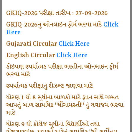
494
GKIQ-2026 પરીક્ષા તારીખ : 27-09-2026
GKIQ-2026નું ઓનલાઇન ફોર્મ ભરવા માટે
Click
Here
Dhingamasti Subscription
Gujarati Circular
Click Here
665
English Circular
Click Here
કોઇપણ સ્પર્ધાત્મક પરીક્ષા ભરતીના ઓનલાઇન ફોર્મ
ભરવા માટે
Sarvottam Karkirdi Subscripton
સ્પર્ધાત્મક પરીક્ષાનું રીઝલ્ટ જાણવા માટે
ધોરણ 1 થી 8 સુધીના બાળકો માટે જ્ઞાન સાથે ગમ્મત
1000
આપતું બાળ સામયિક "ધીંગામસ્તી" નું લવાજમ ભરવા
માટે
ધોરણ 9 થી કોલેજ સુધીના વિદ્યાર્થીઓ તથા
Participate School In GKIQ