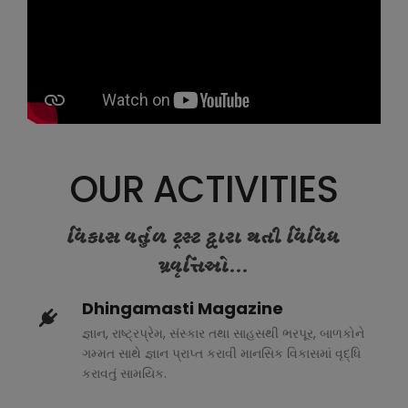
OUR ACTIVITIES
વિકાસ વર્તુળ ટ્રસ્ટ દ્વારા થતી વિવિધ
પ્રવૃત્તિઓ...
Dhingamasti Magazine
જ્ઞાન, રાષ્ટ્રપ્રેમ, સંસ્કાર તથા સાહસથી ભરપૂર, બાળકોને
ગમ્મત સાથે જ્ઞાન પ્રાપ્ત કરાવી માનસિક વિકાસમાં વૃદ્ધિ
કરાવતું સામયિક.