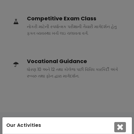
Competitive Exam Class
નોકરી માટેની સ્પર્ધાત્મક પરીક્ષાની તૈયારી માર્ગદર્શન હેતુ
ફક્ત વ્યવસ્થા ખર્ચ લઇ ચલાવતા વર્ગ.
Vocational Guidance
ધોરણ 10 અને 12 તથા કોલેજ પછી વિવિધ કારકિર્દી અંગે
રૂબરુ તથા ફોન દ્વારા માર્ગદર્શન.
Our Activities