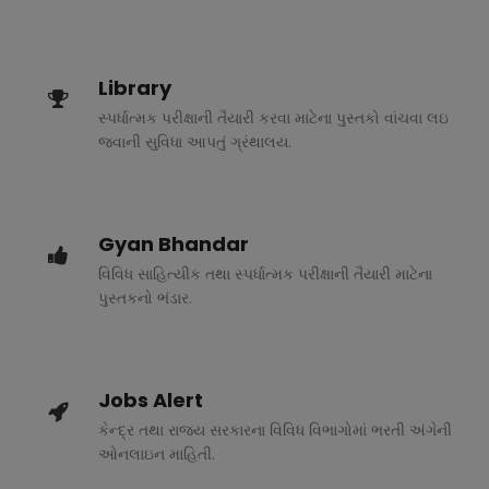
Library
સ્પર્ધાત્મક પરીક્ષાની તૈયારી કરવા માટેના પુસ્તકો વાંચવા લઇ
જવાની સુવિધા આપતું ગ્રંથાલય.
Gyan Bhandar
વિવિધ સાહિત્યીક તથા સ્પર્ધાત્મક પરીક્ષાની તૈયારી માટેના
પુસ્તકનો ભંડાર.
Jobs Alert
કેન્દ્ર તથા રાજ્ય સરકારના વિવિધ વિભાગોમાં ભરતી અંગેની
ઓનલાઇન માહિતી.