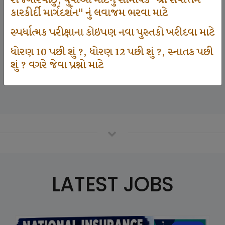
રોજગારવાંછુ, યુવાઓ માટેનું સામયિક "શ્રી સર્વોત્તમ
કારકીર્દી માર્ગદર્શન" નું લવાજમ ભરવા માટે
સ્પર્ધાત્મક પરીક્ષાના કોઇપણ નવા પુસ્તકો ખરીદવા માટે
125000
ધોરણ 10 પછી શું ?, ધોરણ 12 પછી શું ?, સ્નાતક પછી
શું ? વગરે જેવા પ્રશ્નો માટે
Number Of Student In GKIQ
LATEST JOBS