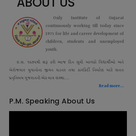
ABOUT US
Only Institute of Gujarat
continuously working till today since
1975 for life and career development of
children, students and unemployed
youth.
ઇ.સ. ૧૯૭૫થી શરૂ કરી આજ દિન સુધી બાળકો વિદ્યાર્થીઓ અને
બેરોજગાર યુવાનોના જીવન ઘડતર તથા કારકિર્દી નિર્માણ માટે સતત
પ્રવૃત્તિમય ગુજરાતની એક માત્ર સંસ્થા....
Read more...
P.M. Speaking About Us