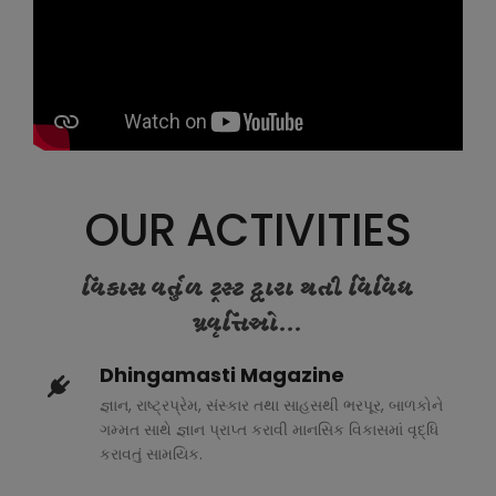
OUR ACTIVITIES
વિકાસ વર્તુળ ટ્રસ્ટ દ્વારા થતી વિવિધ
પ્રવૃત્તિઓ...
Dhingamasti Magazine
જ્ઞાન, રાષ્ટ્રપ્રેમ, સંસ્કાર તથા સાહસથી ભરપૂર, બાળકોને
ગમ્મત સાથે જ્ઞાન પ્રાપ્ત કરાવી માનસિક વિકાસમાં વૃદ્ધિ
કરાવતું સામયિક.