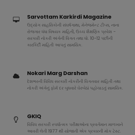
Sarvottam Karkirdi Magazine
ઉદ્યોગ સાહસિકોની સંઘર્ષગાથા, મેનેજમેન્ટ ટીપ્સ, નાના
રોજગાર ધંધા વિષયક માહિતી, ઉચ્ચ શૈક્ષણિક પ્રવેશ -
સરકારી નોકરી અંગેની વિગત તથા ધો. 10-12 પછીની
કારકિર્દી માહિતી આપતું સામયિક.
Nokari Marg Darshan
દેશભરની વિવિધ સરકારી નોકરીની વિગતવાર માહિતી તથા
નોકરી અંગેનું ફોર્મ દર બુધવારે ઘેરબેઠાં પહોચાડતું સામયિક.
GKIQ
વિવિધ સરકારી સ્પર્ધાત્મક પરીક્ષાઓના પ્રવર્તમાન માળખાને
આવરી લેતી 1977 થી યોજાતી એક પ્રકારની મોક ટેસ્ટ.