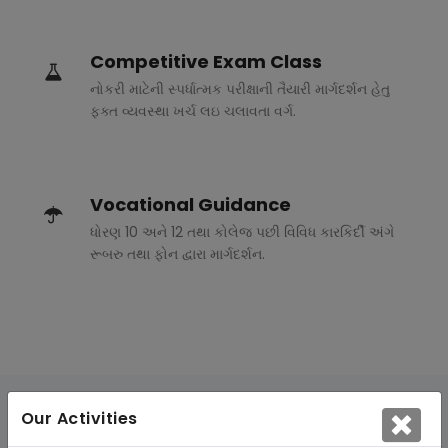
Competitive Exam Class
નોકરી માટેની સ્પર્ધાત્મક પરીક્ષાની તૈયારી માર્ગદર્શન હેતુ
ફક્ત વ્યવસ્થા ખર્ચ લઇ ચલાવતા વર્ગ.
Vocational Guidance
ધોરણ 10 અને 12 તથા કોલેજ પછી વિવિધ કારકિર્દી અંગે
રૂબરુ તથા ફોન દ્વારા માર્ગદર્શન.
Our Activities