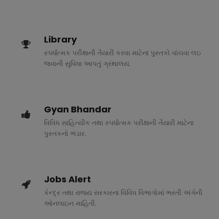
Library
સ્પર્ધાત્મક પરીક્ષાની તૈયારી કરવા માટેના પુસ્તકો વાંચવા લઇ
જવાની સુવિધા આપતું ગ્રંથાલય.
Gyan Bhandar
વિવિધ સાહિત્યીક તથા સ્પર્ધાત્મક પરીક્ષાની તૈયારી માટેના
પુસ્તકનો ભંડાર.
Jobs Alert
કેન્દ્ર તથા રાજ્ય સરકારના વિવિધ વિભાગોમાં ભરતી અંગેની
ઓનલાઇન માહિતી.