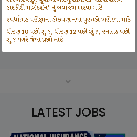
રોજગારવાંછુ, યુવાઓ માટેનું સામયિક "શ્રી સર્વોત્તમ
કારકીર્દી માર્ગદર્શન" નું લવાજમ ભરવા માટે
સ્પર્ધાત્મક પરીક્ષાના કોઇપણ નવા પુસ્તકો ખરીદવા માટે
125000
ધોરણ 10 પછી શું ?, ધોરણ 12 પછી શું ?, સ્નાતક પછી
શું ? વગરે જેવા પ્રશ્નો માટે
Number Of Student In GKIQ
LATEST JOBS