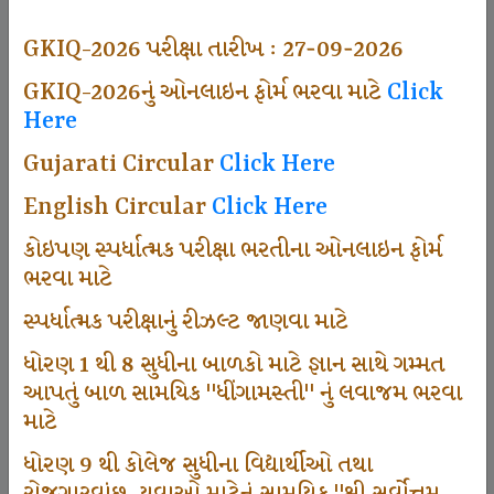
494
GKIQ-2026 પરીક્ષા તારીખ : 27-09-2026
GKIQ-2026નું ઓનલાઇન ફોર્મ ભરવા માટે
Click
Here
Dhingamasti Subscription
Gujarati Circular
Click Here
665
English Circular
Click Here
કોઇપણ સ્પર્ધાત્મક પરીક્ષા ભરતીના ઓનલાઇન ફોર્મ
ભરવા માટે
Sarvottam Karkirdi Subscripton
સ્પર્ધાત્મક પરીક્ષાનું રીઝલ્ટ જાણવા માટે
ધોરણ 1 થી 8 સુધીના બાળકો માટે જ્ઞાન સાથે ગમ્મત
1000
આપતું બાળ સામયિક "ધીંગામસ્તી" નું લવાજમ ભરવા
માટે
ધોરણ 9 થી કોલેજ સુધીના વિદ્યાર્થીઓ તથા
Participate School In GKIQ