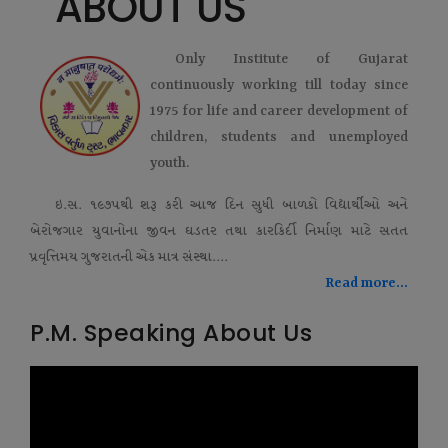
ABOUT US
Only Institute of Gujarat
continuously working till today since
1975 for life and career development of
children, students and unemployed
youth.
ઇ.સ. ૧૯૭૫થી શરૂ કરી આજ દિન સુધી બાળકો વિદ્યાર્થીઓ અને
બેરોજગાર યુવાનોના જીવન ઘડતર તથા કારકિર્દી નિર્માણ માટે સતત
પ્રવૃત્તિમય ગુજરાતની એક માત્ર સંસ્થા....
Read more...
P.M. Speaking About Us