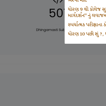
ભરવા માટે
501
ધોરણ 9 થી કોલેજ સુધી
માર્ગદર્શન" નું લવાજ
સ્પર્ધાત્મક પરીક્ષાન
Dhingamasti Subscription
Sar
ધોરણ 10 પછી શું ?, ધ