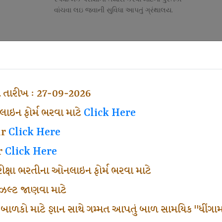
વાંચવા લઇ જવાની સુવિધા આપતું ગ્રંથાલય.
Competitive Exam Class
તી
નોકરી માટેની સ્પર્ધાત્મક પરીક્ષાની તૈયારી માર્ગદર્શન
હેતુ ફક્ત વ્યવસ્થા ખર્ચ લઇ ચલાવતા વર્ગ.
ા તારીખ : 27-09-2026
ઇન ફોર્મ ભરવા માટે
Click Here
ar
Click Here
r
Click Here
પરીક્ષા ભરતીના ઓનલાઇન ફોર્મ ભરવા માટે
ં રીઝલ્ટ જાણવા માટે
 બાળકો માટે જ્ઞાન સાથે ગમ્મત આપતું બાળ સામયિક "ધીંગામ