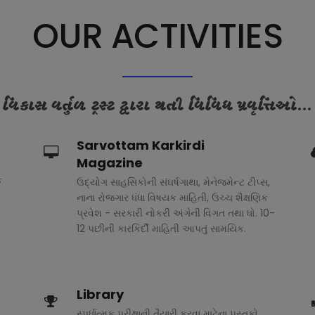
OUR ACTIVITIES
વિકાસ વર્તુળ ટ્રસ્ટ દ્વારા થતી વિવિધ પ્રવૃત્તિઓ...
Sarvottam Karkirdi
Magazine
ક
ઉદ્યોગ સાહસિકોની સંઘર્ષગાથા, મેનેજમેન્ટ ટીપ્સ,
નાના રોજગાર ધંધા વિષયક માહિતી, ઉચ્ચ શૈક્ષણિક
પ્રવેશ - સરકારી નોકરી અંગેની વિગત તથા ધો. 10-
12 પછીની કારકિર્દી માહિતી આપતું સામયિક.
Library
સ્પર્ધાત્મક પરીક્ષાની તૈયારી કરવા માટેના પુસ્તકો