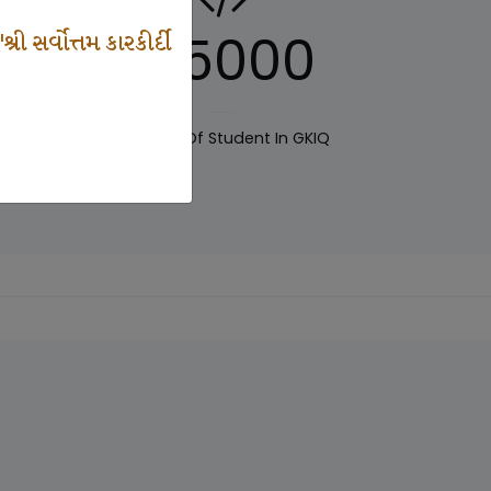
125000
 સર્વોત્તમ કારકીર્દી
IQ
Number Of Student In GKIQ