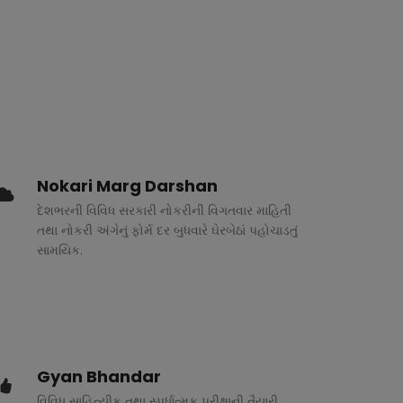
Nokari Marg Darshan
દેશભરની વિવિધ સરકારી નોકરીની વિગતવાર માહિતી
તથા નોકરી અંગેનું ફોર્મ દર બુધવારે ઘેરબેઠાં પહોચાડતું
સામયિક.
Gyan Bhandar
વિવિધ સાહિત્યીક તથા સ્પર્ધાત્મક પરીક્ષાની તૈયારી