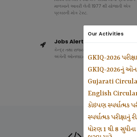
માળખાને આવરી લેતી 1977 થી યોજાતી એક
પ્રકારની મોક ટેસ્ટ.
Our Activities
Jobs Alert
કેન્દ્ર તથા રાજ્ય સરકારના વિવિધ વિભાગોમાં ભર
અંગેની ઓનલાઇન માહિતી.
GKIQ-2026 પરીક્ષ
GKIQ-2026નું ઓનલા
Gujarati Circul
English Circula
કોઇપણ સ્પર્ધાત્મક 
સ્પર્ધાત્મક પરીક્ષાનુ
ધોરણ 1 થી 8 સુધીના