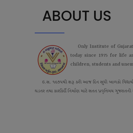
ABOUT US
Only Institute of Gujara
today since 1975 for life 
children, students and une
ઇ.સ. ૧૯૭૫થી શરૂ કરી આજ દિન સુધી બાળકો વિદ્યાર્
ઘડતર તથા કારકિર્દી નિર્માણ માટે સતત પ્રવૃત્તિમય ગુજરાતની એ