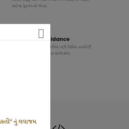
માટેના પુસ્તકનો ભંડાર.
Vocational Guidance
ધોરણ 10 અને 12 તથા કોલેજ પછી વિવિધ કારકિર્દી
અંગે રૂબરુ તથા ફોન દ્વારા માર્ગદર્શન.
સ્તી" નું લવાજમ