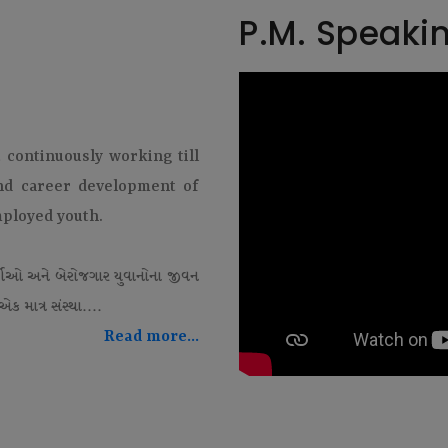
P.M. Speaki
t continuously working till
and career development of
mployed youth.
થીઓ અને બેરોજગાર યુવાનોના જીવન
ક માત્ર સંસ્થા....
Read more...