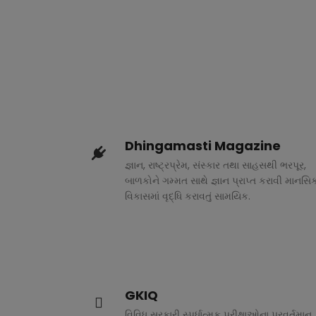
Dhingamasti Magazine
જ્ઞાન, રાષ્ટ્રપ્રેમ, સંસ્કાર તથા સાહસથી ભરપૂર,
બાળકોને ગમ્મત સાથે જ્ઞાન પ્રાપ્ત કરાવી માનસિ
વિકાસમાં વૃદ્ધિ કરાવતું સામયિક.
GKIQ
વિવિધ સરકારી સ્પર્ધાત્મક પરીક્ષાઓના પ્રવર્તમાન