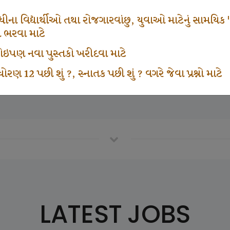
671
1000
ના વિદ્યાર્થીઓ તથા રોજગારવાંછુ, યુવાઓ માટેનું સામયિક "શ્રી
મ ભરવા માટે
ા કોઇપણ નવા પુસ્તકો ખરીદવા માટે
vottam Karkirdi Subscripton
Participate School In GK
ોરણ 12 પછી શું ?, સ્નાતક પછી શું ? વગરે જેવા પ્રશ્નો માટે
LATEST JOBS