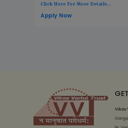
Click Here For More Details...
Apply Now
GET
Vikas 
Ganga 
Nr. Va