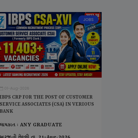
JOBS
01-Aug-2026
IBPS CRP FOR THE POST OF CUSTOMER
SERVICE ASSOCIATES (CSA) IN VERIOUS
BANK
લાયકાત : ANY GRADUATE
અરજીની છેલ્લી તા. 21-Aug-2026