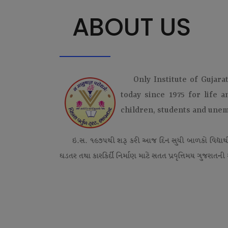
ABOUT US
Only Institute of Gujara
today since 1975 for life 
children, students and une
ઇ.સ. ૧૯૭૫થી શરૂ કરી આજ દિન સુધી બાળકો વિદ્યાર્
ઘડતર તથા કારકિર્દી નિર્માણ માટે સતત પ્રવૃત્તિમય ગુજરાતની એ