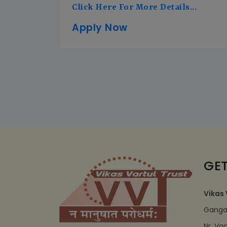
Click Here For More Details...
Apply Now
GET
Vikas 
Ganga 
Nr. Va