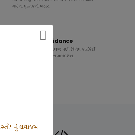
માટેના પુસ્તકનો ભંડાર.
Vocational Guidance
ધોરણ 10 અને 12 તથા કોલેજ પછી વિવિધ કારકિર્દી
અંગે રૂબરુ તથા ફોન દ્વારા માર્ગદર્શન.
સ્તી" નું લવાજમ