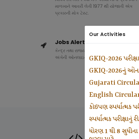
માળખાને આવરી લેતી 1977 થી યોજાતી એક
પ્રકારની મોક ટેસ્ટ.
Our Activities
Jobs Alert
કેન્દ્ર તથા રાજ્ય સરકારના વિવિધ વિભાગોમાં ભર
અંગેની ઓનલાઇન માહિતી.
GKIQ-2026 પરીક્ષ
GKIQ-2026નું ઓનલા
Gujarati Circul
English Circula
કોઇપણ સ્પર્ધાત્મક 
સ્પર્ધાત્મક પરીક્ષાનુ
ધોરણ 1 થી 8 સુધીના