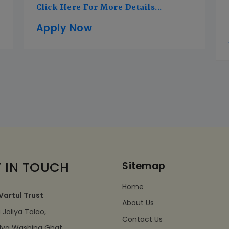
Click Here For More Details...
Apply Now
 IN TOUCH
Sitemap
Home
Vartul Trust
About Us
Jaliya Talao,
Contact Us
dva Washing Ghat,