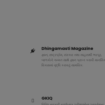
Dhingamasti Magazine
જ્ઞાન, રાષ્ટ્રપ્રેમ, સંસ્કાર તથા સાહસથી ભરપૂર,
બાળકોને ગમ્મત સાથે જ્ઞાન પ્રાપ્ત કરાવી માનસિ
વિકાસમાં વૃદ્ધિ કરાવતું સામયિક.
GKIQ
વિવિધ સરકારી સ્પર્ધાત્મક પરીક્ષાઓના પ્રવર્તમાન