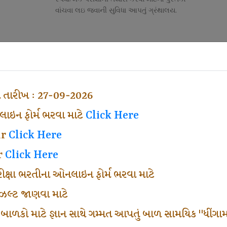
વાંચવા લઇ જવાની સુવિધા આપતું ગ્રંથાલય.
Competitive Exam Class
તી
નોકરી માટેની સ્પર્ધાત્મક પરીક્ષાની તૈયારી માર્ગદર્શન
હેતુ ફક્ત વ્યવસ્થા ખર્ચ લઇ ચલાવતા વર્ગ.
ા તારીખ : 27-09-2026
ઇન ફોર્મ ભરવા માટે
Click Here
ar
Click Here
r
Click Here
પરીક્ષા ભરતીના ઓનલાઇન ફોર્મ ભરવા માટે
ં રીઝલ્ટ જાણવા માટે
 બાળકો માટે જ્ઞાન સાથે ગમ્મત આપતું બાળ સામયિક "ધીંગામ