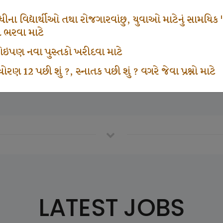
665
1000
ના વિદ્યાર્થીઓ તથા રોજગારવાંછુ, યુવાઓ માટેનું સામયિક "શ્રી
મ ભરવા માટે
ા કોઇપણ નવા પુસ્તકો ખરીદવા માટે
vottam Karkirdi Subscripton
Participate School In GK
ોરણ 12 પછી શું ?, સ્નાતક પછી શું ? વગરે જેવા પ્રશ્નો માટે
LATEST JOBS