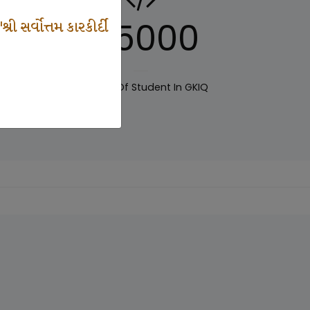
125000
 સર્વોત્તમ કારકીર્દી
IQ
Number Of Student In GKIQ