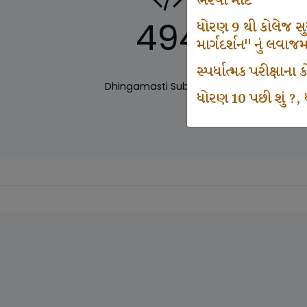
ભરવા માટે
494
ધોરણ 9 થી કોલેજ સુધી
માર્ગદર્શન" નું લવાજ
સ્પર્ધાત્મક પરીક્ષાન
Dhingamasti Subscription
Sar
ધોરણ 10 પછી શું ?, ધ