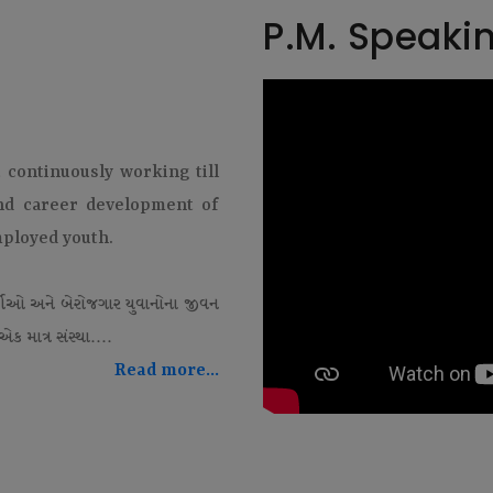
P.M. Speaki
t continuously working till
and career development of
mployed youth.
થીઓ અને બેરોજગાર યુવાનોના જીવન
ક માત્ર સંસ્થા....
Read more...