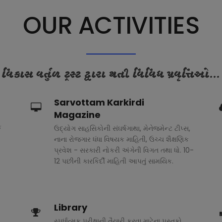
OUR ACTIVITIES
વિકાસ વર્તુળ ટ્રસ્ટ દ્વારા થતી વિવિધ પ્રવૃત્તિઓ...
Sarvottam Karkirdi
Magazine
ક
ઉદ્યોગ સાહસિકોની સંઘર્ષગાથા, મેનેજમેન્ટ ટીપ્સ,
નાના રોજગાર ધંધા વિષયક માહિતી, ઉચ્ચ શૈક્ષણિક
પ્રવેશ - સરકારી નોકરી અંગેની વિગત તથા ધો. 10-
12 પછીની કારકિર્દી માહિતી આપતું સામયિક.
Library
સ્પર્ધાત્મક પરીક્ષાની તૈયારી કરવા માટેના પુસ્તકો