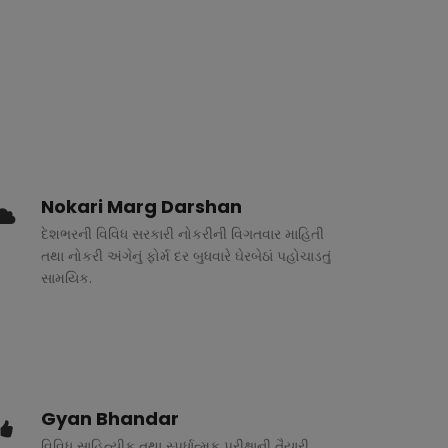
Nokari Marg Darshan
દેશભરની વિવિધ સરકારી નોકરીની વિગતવાર માહિતી
તથા નોકરી અંગેનું ફોર્મ દર બુધવારે ઘેરબેઠાં પહોચાડતું
સામયિક.
Gyan Bhandar
વિવિધ સાહિત્યીક તથા સ્પર્ધાત્મક પરીક્ષાની તૈયારી