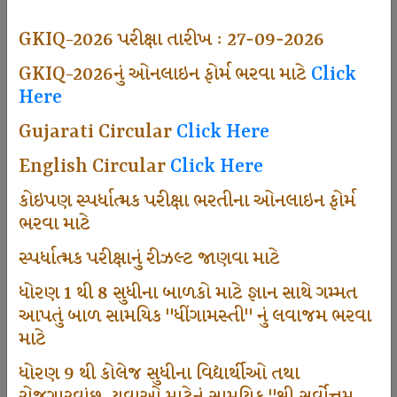
492
GKIQ-2026 પરીક્ષા તારીખ : 27-09-2026
GKIQ-2026નું ઓનલાઇન ફોર્મ ભરવા માટે
Click
Here
Dhingamasti Subscription
Gujarati Circular
Click Here
665
English Circular
Click Here
કોઇપણ સ્પર્ધાત્મક પરીક્ષા ભરતીના ઓનલાઇન ફોર્મ
ભરવા માટે
Sarvottam Karkirdi Subscripton
સ્પર્ધાત્મક પરીક્ષાનું રીઝલ્ટ જાણવા માટે
ધોરણ 1 થી 8 સુધીના બાળકો માટે જ્ઞાન સાથે ગમ્મત
1000
આપતું બાળ સામયિક "ધીંગામસ્તી" નું લવાજમ ભરવા
માટે
ધોરણ 9 થી કોલેજ સુધીના વિદ્યાર્થીઓ તથા
Participate School In GKIQ