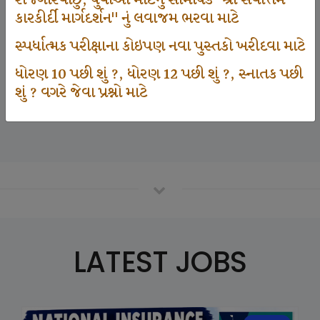
રોજગારવાંછુ, યુવાઓ માટેનું સામયિક "શ્રી સર્વોત્તમ
કારકીર્દી માર્ગદર્શન" નું લવાજમ ભરવા માટે
સ્પર્ધાત્મક પરીક્ષાના કોઇપણ નવા પુસ્તકો ખરીદવા માટે
125000
ધોરણ 10 પછી શું ?, ધોરણ 12 પછી શું ?, સ્નાતક પછી
શું ? વગરે જેવા પ્રશ્નો માટે
Number Of Student In GKIQ
LATEST JOBS