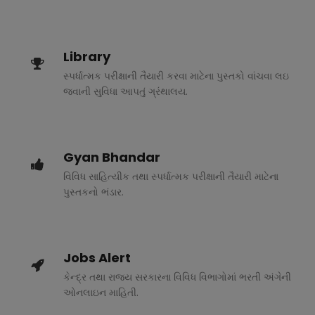
Library
સ્પર્ધાત્મક પરીક્ષાની તૈયારી કરવા માટેના પુસ્તકો વાંચવા લઇ
જવાની સુવિધા આપતું ગ્રંથાલય.
Gyan Bhandar
વિવિધ સાહિત્યીક તથા સ્પર્ધાત્મક પરીક્ષાની તૈયારી માટેના
પુસ્તકનો ભંડાર.
Jobs Alert
કેન્દ્ર તથા રાજ્ય સરકારના વિવિધ વિભાગોમાં ભરતી અંગેની
ઓનલાઇન માહિતી.