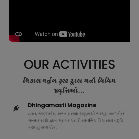
OUR ACTIVITIES
વિકાસ વર્તુળ ટ્રસ્ટ દ્વારા થતી વિવિધ
પ્રવૃત્તિઓ...
Dhingamasti Magazine
જ્ઞાન, રાષ્ટ્રપ્રેમ, સંસ્કાર તથા સાહસથી ભરપૂર, બાળકોને
ગમ્મત સાથે જ્ઞાન પ્રાપ્ત કરાવી માનસિક વિકાસમાં વૃદ્ધિ
કરાવતું સામયિક.