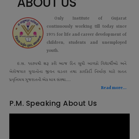
ABOUT US
Only Institute of Gujarat
continuously working till today since
1975 for life and career development of
children, students and unemployed
youth.
ઇ.સ. ૧૯૭૫થી શરૂ કરી આજ દિન સુધી બાળકો વિદ્યાર્થીઓ અને
બેરોજગાર યુવાનોના જીવન ઘડતર તથા કારકિર્દી નિર્માણ માટે સતત
પ્રવૃત્તિમય ગુજરાતની એક માત્ર સંસ્થા....
Read more...
P.M. Speaking About Us