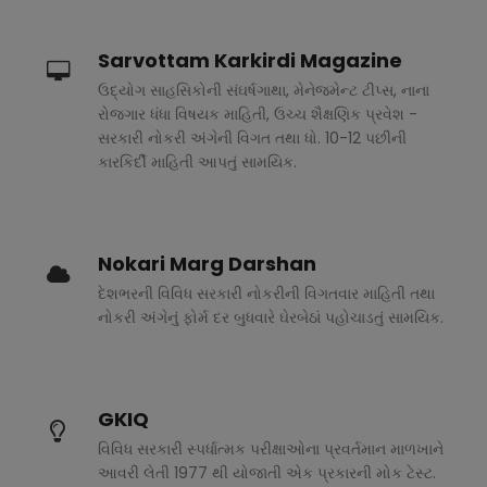
Sarvottam Karkirdi Magazine
ઉદ્યોગ સાહસિકોની સંઘર્ષગાથા, મેનેજમેન્ટ ટીપ્સ, નાના
રોજગાર ધંધા વિષયક માહિતી, ઉચ્ચ શૈક્ષણિક પ્રવેશ -
સરકારી નોકરી અંગેની વિગત તથા ધો. 10-12 પછીની
કારકિર્દી માહિતી આપતું સામયિક.
Nokari Marg Darshan
દેશભરની વિવિધ સરકારી નોકરીની વિગતવાર માહિતી તથા
નોકરી અંગેનું ફોર્મ દર બુધવારે ઘેરબેઠાં પહોચાડતું સામયિક.
GKIQ
વિવિધ સરકારી સ્પર્ધાત્મક પરીક્ષાઓના પ્રવર્તમાન માળખાને
આવરી લેતી 1977 થી યોજાતી એક પ્રકારની મોક ટેસ્ટ.