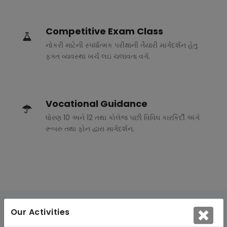
Competitive Exam Class
નોકરી માટેની સ્પર્ધાત્મક પરીક્ષાની તૈયારી માર્ગદર્શન હેતુ
ફક્ત વ્યવસ્થા ખર્ચ લઇ ચલાવતા વર્ગ.
Vocational Guidance
ધોરણ 10 અને 12 તથા કોલેજ પછી વિવિધ કારકિર્દી અંગે
રૂબરુ તથા ફોન દ્વારા માર્ગદર્શન.
Our Activities