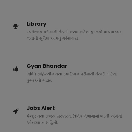
Library
સ્પર્ધાત્મક પરીક્ષાની તૈયારી કરવા માટેના પુસ્તકો વાંચવા લઇ
જવાની સુવિધા આપતું ગ્રંથાલય.
Gyan Bhandar
વિવિધ સાહિત્યીક તથા સ્પર્ધાત્મક પરીક્ષાની તૈયારી માટેના
પુસ્તકનો ભંડાર.
Jobs Alert
કેન્દ્ર તથા રાજ્ય સરકારના વિવિધ વિભાગોમાં ભરતી અંગેની
ઓનલાઇન માહિતી.