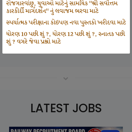
રોજગારવાંછુ, યુવાઓ માટેનું સામયિક "શ્રી સર્વોત્તમ
કારકીર્દી માર્ગદર્શન" નું લવાજમ ભરવા માટે
125000
સ્પર્ધાત્મક પરીક્ષાના કોઇપણ નવા પુસ્તકો ખરીદવા માટે
ધોરણ 10 પછી શું ?, ધોરણ 12 પછી શું ?, સ્નાતક પછી
શું ? વગરે જેવા પ્રશ્નો માટે
Number Of Student In GKIQ
LATEST JOBS