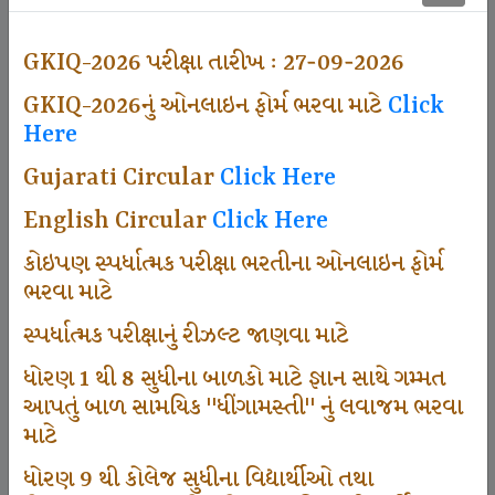
497
GKIQ-2026 પરીક્ષા તારીખ : 27-09-2026
GKIQ-2026નું ઓનલાઇન ફોર્મ ભરવા માટે
Click
Dhingamasti Subscription
Here
Gujarati Circular
Click Here
666
English Circular
Click Here
કોઇપણ સ્પર્ધાત્મક પરીક્ષા ભરતીના ઓનલાઇન ફોર્મ
ભરવા માટે
Sarvottam Karkirdi Subscripton
સ્પર્ધાત્મક પરીક્ષાનું રીઝલ્ટ જાણવા માટે
ધોરણ 1 થી 8 સુધીના બાળકો માટે જ્ઞાન સાથે ગમ્મત
1000
આપતું બાળ સામયિક "ધીંગામસ્તી" નું લવાજમ ભરવા
માટે
ધોરણ 9 થી કોલેજ સુધીના વિદ્યાર્થીઓ તથા
Participate School In GKIQ