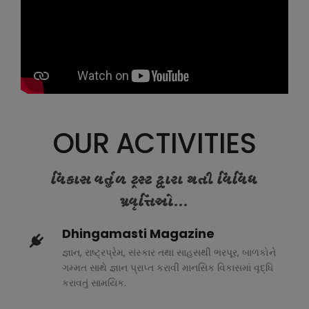
OUR ACTIVITIES
વિકાસ વર્તુળ ટ્રસ્ટ દ્વારા થતી વિવિધ
પ્રવૃત્તિઓ...
Dhingamasti Magazine
જ્ઞાન, રાષ્ટ્રપ્રેમ, સંસ્કાર તથા સાહસથી ભરપૂર, બાળકોને
ગમ્મત સાથે જ્ઞાન પ્રાપ્ત કરાવી માનસિક વિકાસમાં વૃદ્ધિ
કરાવતું સામયિક.