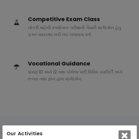
Competitive Exam Class
નોકરી માટેની સ્પર્ધાત્મક પરીક્ષાની તૈયારી માર્ગદર્શન હેતુ
ફક્ત વ્યવસ્થા ખર્ચ લઇ ચલાવતા વર્ગ.
Vocational Guidance
ધોરણ 10 અને 12 તથા કોલેજ પછી વિવિધ કારકિર્દી અંગે
રૂબરુ તથા ફોન દ્વારા માર્ગદર્શન.
Our Activities