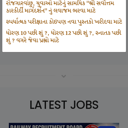
રોજગારવાંછુ, યુવાઓ માટેનું સામયિક "શ્રી સર્વોત્તમ
કારકીર્દી માર્ગદર્શન" નું લવાજમ ભરવા માટે
125000
સ્પર્ધાત્મક પરીક્ષાના કોઇપણ નવા પુસ્તકો ખરીદવા માટે
ધોરણ 10 પછી શું ?, ધોરણ 12 પછી શું ?, સ્નાતક પછી
શું ? વગરે જેવા પ્રશ્નો માટે
Number Of Student In GKIQ
LATEST JOBS