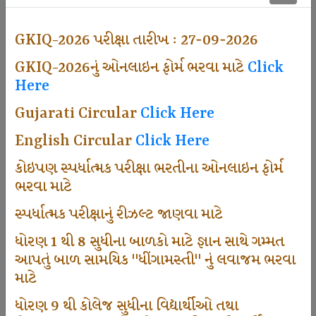
500
GKIQ-2026 પરીક્ષા તારીખ : 27-09-2026
GKIQ-2026નું ઓનલાઇન ફોર્મ ભરવા માટે
Click
Dhingamasti Subscription
Here
Gujarati Circular
Click Here
671
English Circular
Click Here
કોઇપણ સ્પર્ધાત્મક પરીક્ષા ભરતીના ઓનલાઇન ફોર્મ
ભરવા માટે
Sarvottam Karkirdi Subscripton
સ્પર્ધાત્મક પરીક્ષાનું રીઝલ્ટ જાણવા માટે
ધોરણ 1 થી 8 સુધીના બાળકો માટે જ્ઞાન સાથે ગમ્મત
1000
આપતું બાળ સામયિક "ધીંગામસ્તી" નું લવાજમ ભરવા
માટે
ધોરણ 9 થી કોલેજ સુધીના વિદ્યાર્થીઓ તથા
Participate School In GKIQ