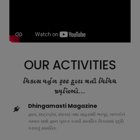
OUR ACTIVITIES
વિકાસ વર્તુળ ટ્રસ્ટ દ્વારા થતી વિવિધ
પ્રવૃત્તિઓ...
Dhingamasti Magazine
જ્ઞાન, રાષ્ટ્રપ્રેમ, સંસ્કાર તથા સાહસથી ભરપૂર, બાળકોને
ગમ્મત સાથે જ્ઞાન પ્રાપ્ત કરાવી માનસિક વિકાસમાં વૃદ્ધિ
કરાવતું સામયિક.