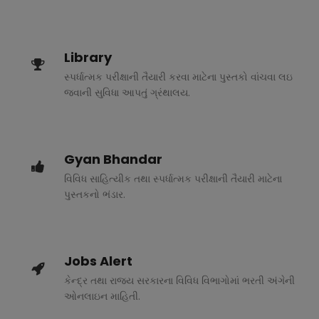
Library
સ્પર્ધાત્મક પરીક્ષાની તૈયારી કરવા માટેના પુસ્તકો વાંચવા લઇ
જવાની સુવિધા આપતું ગ્રંથાલય.
Gyan Bhandar
વિવિધ સાહિત્યીક તથા સ્પર્ધાત્મક પરીક્ષાની તૈયારી માટેના
પુસ્તકનો ભંડાર.
Jobs Alert
કેન્દ્ર તથા રાજ્ય સરકારના વિવિધ વિભાગોમાં ભરતી અંગેની
ઓનલાઇન માહિતી.