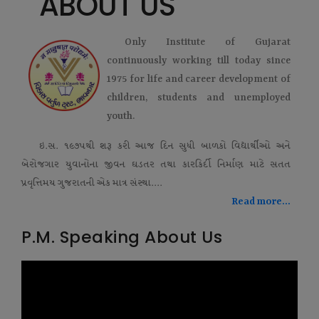
ABOUT US
Only Institute of Gujarat
continuously working till today since
1975 for life and career development of
children, students and unemployed
youth.
ઇ.સ. ૧૯૭૫થી શરૂ કરી આજ દિન સુધી બાળકો વિદ્યાર્થીઓ અને
બેરોજગાર યુવાનોના જીવન ઘડતર તથા કારકિર્દી નિર્માણ માટે સતત
પ્રવૃત્તિમય ગુજરાતની એક માત્ર સંસ્થા....
Read more...
P.M. Speaking About Us