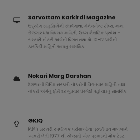
Sarvottam Karkirdi Magazine
ઉદ્યોગ સાહસિકોની સંઘર્ષગાથા, મેનેજમેન્ટ ટીપ્સ, નાના
રોજગાર ધંધા વિષયક માહિતી, ઉચ્ચ શૈક્ષણિક પ્રવેશ -
સરકારી નોકરી અંગેની વિગત તથા ધો. 10-12 પછીની
કારકિર્દી માહિતી આપતું સામયિક.
Nokari Marg Darshan
દેશભરની વિવિધ સરકારી નોકરીની વિગતવાર માહિતી તથા
નોકરી અંગેનું ફોર્મ દર બુધવારે ઘેરબેઠાં પહોચાડતું સામયિક.
GKIQ
વિવિધ સરકારી સ્પર્ધાત્મક પરીક્ષાઓના પ્રવર્તમાન માળખાને
આવરી લેતી 1977 થી યોજાતી એક પ્રકારની મોક ટેસ્ટ.