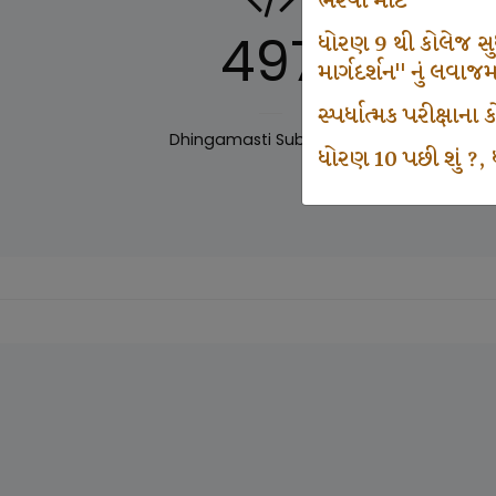
ભરવા માટે
497
ધોરણ 9 થી કોલેજ સુધી
માર્ગદર્શન" નું લવાજ
સ્પર્ધાત્મક પરીક્ષાન
Dhingamasti Subscription
Sar
ધોરણ 10 પછી શું ?, ધ