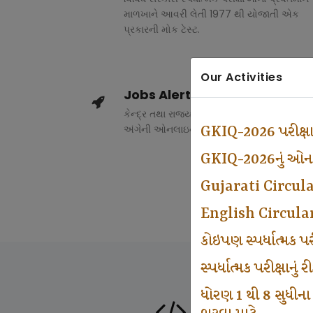
માળખાને આવરી લેતી 1977 થી યોજાતી એક
પ્રકારની મોક ટેસ્ટ.
Our Activities
Jobs Alert
કેન્દ્ર તથા રાજ્ય સરકારના વિવિધ વિભાગોમાં ભર
અંગેની ઓનલાઇન માહિતી.
GKIQ-2026 પરીક્ષ
GKIQ-2026નું ઓનલા
Gujarati Circul
English Circula
કોઇપણ સ્પર્ધાત્મક 
સ્પર્ધાત્મક પરીક્ષાનુ
ધોરણ 1 થી 8 સુધીના