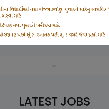
666
1000
ના વિદ્યાર્થીઓ તથા રોજગારવાંછુ, યુવાઓ માટેનું સામયિક "શ્રી
મ ભરવા માટે
ા કોઇપણ નવા પુસ્તકો ખરીદવા માટે
vottam Karkirdi Subscripton
Participate School In GK
ોરણ 12 પછી શું ?, સ્નાતક પછી શું ? વગરે જેવા પ્રશ્નો માટે
LATEST JOBS