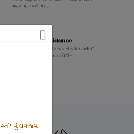
માટેના પુસ્તકનો ભંડાર.
Vocational Guidance
ધોરણ 10 અને 12 તથા કોલેજ પછી વિવિધ કારકિર્દી
અંગે રૂબરુ તથા ફોન દ્વારા માર્ગદર્શન.
સ્તી" નું લવાજમ