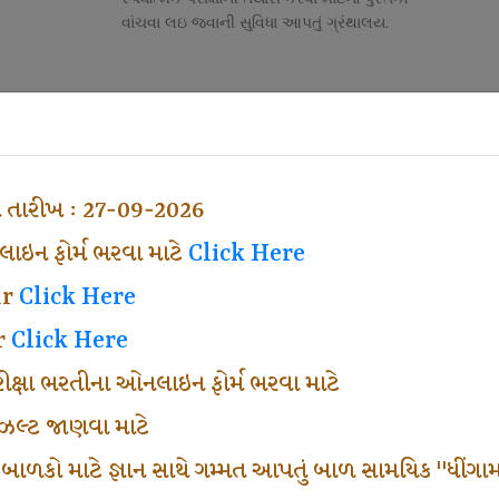
વાંચવા લઇ જવાની સુવિધા આપતું ગ્રંથાલય.
Competitive Exam Class
તી
નોકરી માટેની સ્પર્ધાત્મક પરીક્ષાની તૈયારી માર્ગદર્શન
હેતુ ફક્ત વ્યવસ્થા ખર્ચ લઇ ચલાવતા વર્ગ.
ા તારીખ : 27-09-2026
ઇન ફોર્મ ભરવા માટે
Click Here
ar
Click Here
r
Click Here
પરીક્ષા ભરતીના ઓનલાઇન ફોર્મ ભરવા માટે
ં રીઝલ્ટ જાણવા માટે
 બાળકો માટે જ્ઞાન સાથે ગમ્મત આપતું બાળ સામયિક "ધીંગામ