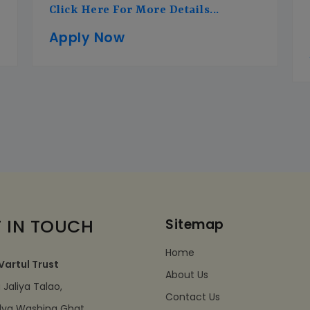
Click Here For More Details...
Apply Now
 IN TOUCH
Sitemap
Home
Vartul Trust
About Us
Jaliya Talao,
Contact Us
dva Washing Ghat,