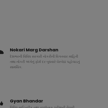
Nokari Marg Darshan
દેશભરની વિવિધ સરકારી નોકરીની વિગતવાર માહિતી
તથા નોકરી અંગેનું ફોર્મ દર બુધવારે ઘેરબેઠાં પહોચાડતું
સામયિક.
Gyan Bhandar
વિવિધ સાહિત્યીક તથા સ્પર્ધાત્મક પરીક્ષાની તૈયારી