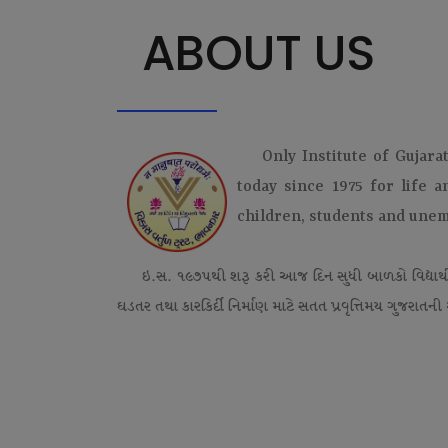
ABOUT US
Only Institute of Gujara
today since 1975 for life 
children, students and une
ઇ.સ. ૧૯૭૫થી શરૂ કરી આજ દિન સુધી બાળકો વિદ્યાર્
ઘડતર તથા કારકિર્દી નિર્માણ માટે સતત પ્રવૃત્તિમય ગુજરાતની એ