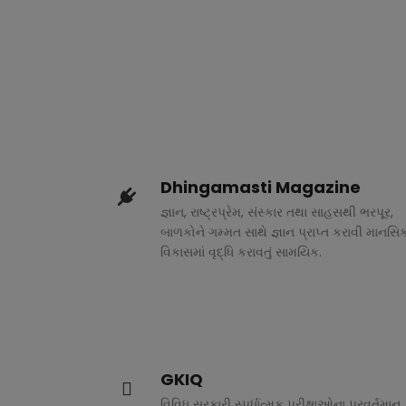
Dhingamasti Magazine
જ્ઞાન, રાષ્ટ્રપ્રેમ, સંસ્કાર તથા સાહસથી ભરપૂર,
બાળકોને ગમ્મત સાથે જ્ઞાન પ્રાપ્ત કરાવી માનસિ
વિકાસમાં વૃદ્ધિ કરાવતું સામયિક.
GKIQ
વિવિધ સરકારી સ્પર્ધાત્મક પરીક્ષાઓના પ્રવર્તમાન