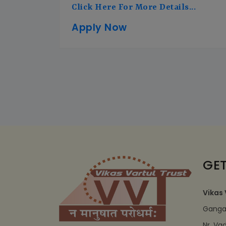
Click Here For More Details...
Apply Now
GET
Vikas 
Ganga 
Nr. Va