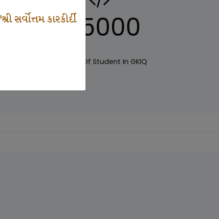
125000
 સર્વોત્તમ કારકીર્દી
IQ
Number Of Student In GKIQ