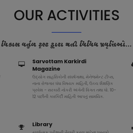
OUR ACTIVITIES
વિકાસ વર્તુળ ટ્રસ્ટ દ્વારા થતી વિવિધ પ્રવૃત્તિઓ...
Sarvottam Karkirdi
Magazine
ક
ઉદ્યોગ સાહસિકોની સંઘર્ષગાથા, મેનેજમેન્ટ ટીપ્સ,
નાના રોજગાર ધંધા વિષયક માહિતી, ઉચ્ચ શૈક્ષણિક
પ્રવેશ - સરકારી નોકરી અંગેની વિગત તથા ધો. 10-
12 પછીની કારકિર્દી માહિતી આપતું સામયિક.
Library
સ્પર્ધાત્મક પરીક્ષાની તૈયારી કરવા માટેના પુસ્તકો