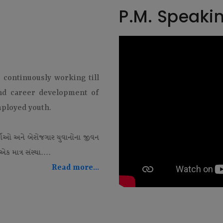
P.M. Speaki
t continuously working till
and career development of
mployed youth.
થીઓ અને બેરોજગાર યુવાનોના જીવન
ક માત્ર સંસ્થા....
Read more...