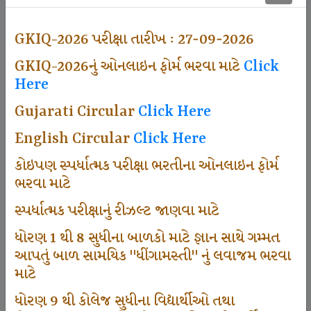
500
GKIQ-2026 પરીક્ષા તારીખ : 27-09-2026
GKIQ-2026નું ઓનલાઇન ફોર્મ ભરવા માટે
Click
Dhingamasti Subscription
Here
Gujarati Circular
Click Here
671
English Circular
Click Here
કોઇપણ સ્પર્ધાત્મક પરીક્ષા ભરતીના ઓનલાઇન ફોર્મ
ભરવા માટે
Sarvottam Karkirdi Subscripton
સ્પર્ધાત્મક પરીક્ષાનું રીઝલ્ટ જાણવા માટે
ધોરણ 1 થી 8 સુધીના બાળકો માટે જ્ઞાન સાથે ગમ્મત
1000
આપતું બાળ સામયિક "ધીંગામસ્તી" નું લવાજમ ભરવા
માટે
ધોરણ 9 થી કોલેજ સુધીના વિદ્યાર્થીઓ તથા
Participate School In GKIQ