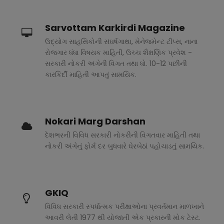
Sarvottam Karkirdi Magazine
ઉદ્યોગ સાહસિકોની સંઘર્ષગાથા, મેનેજમેન્ટ ટીપ્સ, નાના
રોજગાર ધંધા વિષયક માહિતી, ઉચ્ચ શૈક્ષણિક પ્રવેશ -
સરકારી નોકરી અંગેની વિગત તથા ધો. 10-12 પછીની
કારકિર્દી માહિતી આપતું સામયિક.
Nokari Marg Darshan
દેશભરની વિવિધ સરકારી નોકરીની વિગતવાર માહિતી તથા
નોકરી અંગેનું ફોર્મ દર બુધવારે ઘેરબેઠાં પહોચાડતું સામયિક.
GKIQ
વિવિધ સરકારી સ્પર્ધાત્મક પરીક્ષાઓના પ્રવર્તમાન માળખાને
આવરી લેતી 1977 થી યોજાતી એક પ્રકારની મોક ટેસ્ટ.