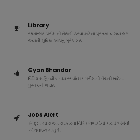
Library
સ્પર્ધાત્મક પરીક્ષાની તૈયારી કરવા માટેના પુસ્તકો વાંચવા લઇ
જવાની સુવિધા આપતું ગ્રંથાલય.
Gyan Bhandar
વિવિધ સાહિત્યીક તથા સ્પર્ધાત્મક પરીક્ષાની તૈયારી માટેના
પુસ્તકનો ભંડાર.
Jobs Alert
કેન્દ્ર તથા રાજ્ય સરકારના વિવિધ વિભાગોમાં ભરતી અંગેની
ઓનલાઇન માહિતી.