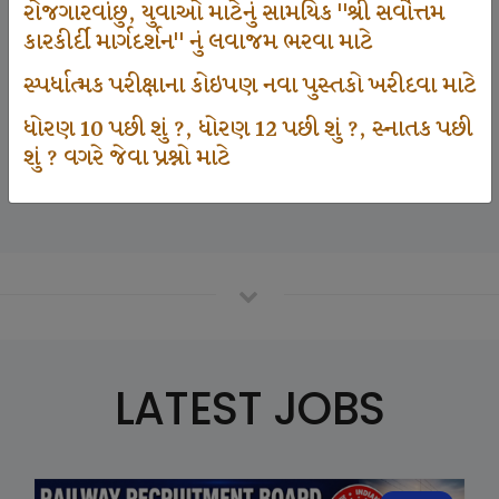
રોજગારવાંછુ, યુવાઓ માટેનું સામયિક "શ્રી સર્વોત્તમ
કારકીર્દી માર્ગદર્શન" નું લવાજમ ભરવા માટે
125000
સ્પર્ધાત્મક પરીક્ષાના કોઇપણ નવા પુસ્તકો ખરીદવા માટે
ધોરણ 10 પછી શું ?, ધોરણ 12 પછી શું ?, સ્નાતક પછી
શું ? વગરે જેવા પ્રશ્નો માટે
Number Of Student In GKIQ
LATEST JOBS