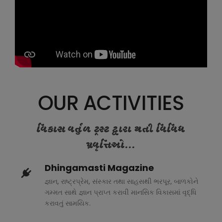
OUR ACTIVITIES
વિકાસ વર્તુળ ટ્રસ્ટ દ્વારા થતી વિવિધ
પ્રવૃત્તિઓ...
Dhingamasti Magazine
જ્ઞાન, રાષ્ટ્રપ્રેમ, સંસ્કાર તથા સાહસથી ભરપૂર, બાળકોને
ગમ્મત સાથે જ્ઞાન પ્રાપ્ત કરાવી માનસિક વિકાસમાં વૃદ્ધિ
કરાવતું સામયિક.