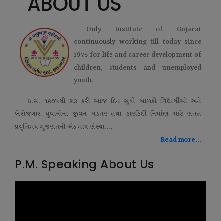
ABOUT US
Only Institute of Gujarat
continuously working till today since
1975 for life and career development of
children, students and unemployed
youth.
ઇ.સ. ૧૯૭૫થી શરૂ કરી આજ દિન સુધી બાળકો વિદ્યાર્થીઓ અને
બેરોજગાર યુવાનોના જીવન ઘડતર તથા કારકિર્દી નિર્માણ માટે સતત
પ્રવૃત્તિમય ગુજરાતની એક માત્ર સંસ્થા....
Read more...
P.M. Speaking About Us