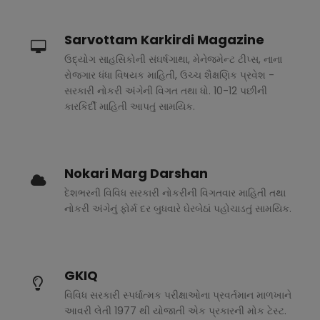
Sarvottam Karkirdi Magazine
ઉદ્યોગ સાહસિકોની સંઘર્ષગાથા, મેનેજમેન્ટ ટીપ્સ, નાના
રોજગાર ધંધા વિષયક માહિતી, ઉચ્ચ શૈક્ષણિક પ્રવેશ -
સરકારી નોકરી અંગેની વિગત તથા ધો. 10-12 પછીની
કારકિર્દી માહિતી આપતું સામયિક.
Nokari Marg Darshan
દેશભરની વિવિધ સરકારી નોકરીની વિગતવાર માહિતી તથા
નોકરી અંગેનું ફોર્મ દર બુધવારે ઘેરબેઠાં પહોચાડતું સામયિક.
GKIQ
વિવિધ સરકારી સ્પર્ધાત્મક પરીક્ષાઓના પ્રવર્તમાન માળખાને
આવરી લેતી 1977 થી યોજાતી એક પ્રકારની મોક ટેસ્ટ.