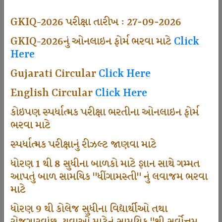
494
GKIQ-2026 પરીક્ષા તારીખ : 27-09-2026
GKIQ-2026નું ઓનલાઇન ફોર્મ ભરવા માટે
Click
Here
Dhingamasti Subscription
Gujarati Circular
Click Here
665
English Circular
Click Here
કોઇપણ સ્પર્ધાત્મક પરીક્ષા ભરતીના ઓનલાઇન ફોર્મ
ભરવા માટે
Sarvottam Karkirdi Subscripton
સ્પર્ધાત્મક પરીક્ષાનું રીઝલ્ટ જાણવા માટે
ધોરણ 1 થી 8 સુધીના બાળકો માટે જ્ઞાન સાથે ગમ્મત
1000
આપતું બાળ સામયિક "ધીંગામસ્તી" નું લવાજમ ભરવા
માટે
ધોરણ 9 થી કોલેજ સુધીના વિદ્યાર્થીઓ તથા
Participate School In GKIQ