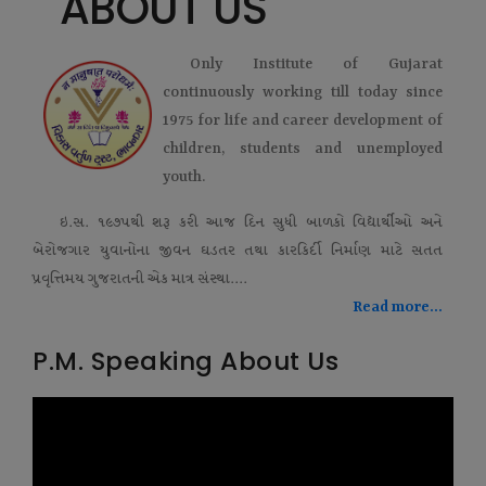
ABOUT US
Only Institute of Gujarat
continuously working till today since
1975 for life and career development of
children, students and unemployed
youth.
ઇ.સ. ૧૯૭૫થી શરૂ કરી આજ દિન સુધી બાળકો વિદ્યાર્થીઓ અને
બેરોજગાર યુવાનોના જીવન ઘડતર તથા કારકિર્દી નિર્માણ માટે સતત
પ્રવૃત્તિમય ગુજરાતની એક માત્ર સંસ્થા....
Read more...
P.M. Speaking About Us