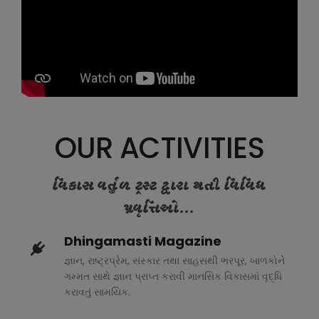
OUR ACTIVITIES
વિકાસ વર્તુળ ટ્રસ્ટ દ્વારા થતી વિવિધ
પ્રવૃત્તિઓ...
Dhingamasti Magazine
જ્ઞાન, રાષ્ટ્રપ્રેમ, સંસ્કાર તથા સાહસથી ભરપૂર, બાળકોને
ગમ્મત સાથે જ્ઞાન પ્રાપ્ત કરાવી માનસિક વિકાસમાં વૃદ્ધિ
કરાવતું સામયિક.