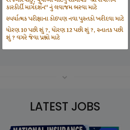
રોજગારવાંછુ, યુવાઓ માટેનું સામયિક "શ્રી સર્વોત્તમ
કારકીર્દી માર્ગદર્શન" નું લવાજમ ભરવા માટે
સ્પર્ધાત્મક પરીક્ષાના કોઇપણ નવા પુસ્તકો ખરીદવા માટે
125000
ધોરણ 10 પછી શું ?, ધોરણ 12 પછી શું ?, સ્નાતક પછી
શું ? વગરે જેવા પ્રશ્નો માટે
Number Of Student In GKIQ
LATEST JOBS