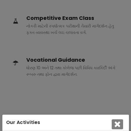
Competitive Exam Class
નોકરી માટેની સ્પર્ધાત્મક પરીક્ષાની તૈયારી માર્ગદર્શન હેતુ
ફક્ત વ્યવસ્થા ખર્ચ લઇ ચલાવતા વર્ગ.
Vocational Guidance
ધોરણ 10 અને 12 તથા કોલેજ પછી વિવિધ કારકિર્દી અંગે
રૂબરુ તથા ફોન દ્વારા માર્ગદર્શન.
Our Activities