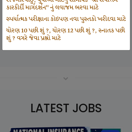
રોજગારવાંછુ, યુવાઓ માટેનું સામયિક "શ્રી સર્વોત્તમ
કારકીર્દી માર્ગદર્શન" નું લવાજમ ભરવા માટે
સ્પર્ધાત્મક પરીક્ષાના કોઇપણ નવા પુસ્તકો ખરીદવા માટે
125000
ધોરણ 10 પછી શું ?, ધોરણ 12 પછી શું ?, સ્નાતક પછી
શું ? વગરે જેવા પ્રશ્નો માટે
Number Of Student In GKIQ
LATEST JOBS