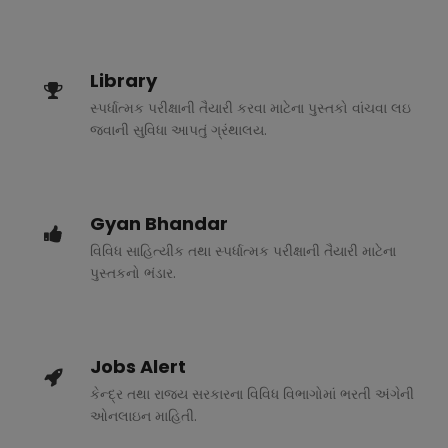
Library
સ્પર્ધાત્મક પરીક્ષાની તૈયારી કરવા માટેના પુસ્તકો વાંચવા લઇ
જવાની સુવિધા આપતું ગ્રંથાલય.
Gyan Bhandar
વિવિધ સાહિત્યીક તથા સ્પર્ધાત્મક પરીક્ષાની તૈયારી માટેના
પુસ્તકનો ભંડાર.
Jobs Alert
કેન્દ્ર તથા રાજ્ય સરકારના વિવિધ વિભાગોમાં ભરતી અંગેની
ઓનલાઇન માહિતી.