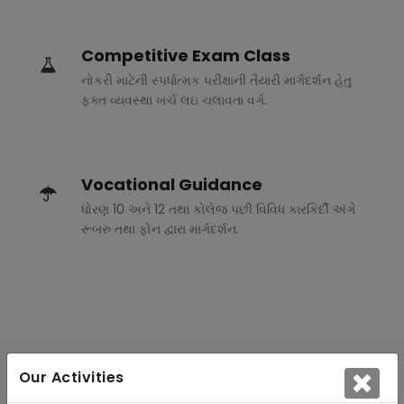
Competitive Exam Class
નોકરી માટેની સ્પર્ધાત્મક પરીક્ષાની તૈયારી માર્ગદર્શન હેતુ
ફક્ત વ્યવસ્થા ખર્ચ લઇ ચલાવતા વર્ગ.
Vocational Guidance
ધોરણ 10 અને 12 તથા કોલેજ પછી વિવિધ કારકિર્દી અંગે
રૂબરુ તથા ફોન દ્વારા માર્ગદર્શન.
Our Activities