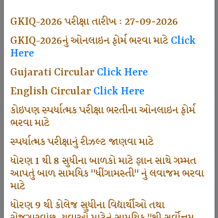
494
GKIQ-2026 પરીક્ષા તારીખ : 27-09-2026
GKIQ-2026નું ઓનલાઇન ફોર્મ ભરવા માટે
Click
Here
Dhingamasti Subscription
Gujarati Circular
Click Here
665
English Circular
Click Here
કોઇપણ સ્પર્ધાત્મક પરીક્ષા ભરતીના ઓનલાઇન ફોર્મ
ભરવા માટે
Sarvottam Karkirdi Subscripton
સ્પર્ધાત્મક પરીક્ષાનું રીઝલ્ટ જાણવા માટે
ધોરણ 1 થી 8 સુધીના બાળકો માટે જ્ઞાન સાથે ગમ્મત
1000
આપતું બાળ સામયિક "ધીંગામસ્તી" નું લવાજમ ભરવા
માટે
ધોરણ 9 થી કોલેજ સુધીના વિદ્યાર્થીઓ તથા
Participate School In GKIQ