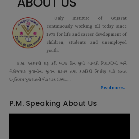
ABOUT US
Only Institute of Gujarat
continuously working till today since
1975 for life and career development of
children, students and unemployed
youth.
ઇ.સ. ૧૯૭૫થી શરૂ કરી આજ દિન સુધી બાળકો વિદ્યાર્થીઓ અને
બેરોજગાર યુવાનોના જીવન ઘડતર તથા કારકિર્દી નિર્માણ માટે સતત
પ્રવૃત્તિમય ગુજરાતની એક માત્ર સંસ્થા....
Read more...
P.M. Speaking About Us