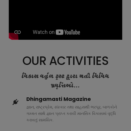
OUR ACTIVITIES
વિકાસ વર્તુળ ટ્રસ્ટ દ્વારા થતી વિવિધ
પ્રવૃત્તિઓ...
Dhingamasti Magazine
જ્ઞાન, રાષ્ટ્રપ્રેમ, સંસ્કાર તથા સાહસથી ભરપૂર, બાળકોને
ગમ્મત સાથે જ્ઞાન પ્રાપ્ત કરાવી માનસિક વિકાસમાં વૃદ્ધિ
કરાવતું સામયિક.