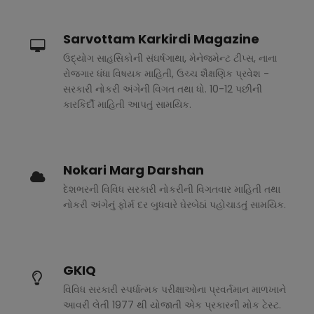
Sarvottam Karkirdi Magazine
ઉદ્યોગ સાહસિકોની સંઘર્ષગાથા, મેનેજમેન્ટ ટીપ્સ, નાના
રોજગાર ધંધા વિષયક માહિતી, ઉચ્ચ શૈક્ષણિક પ્રવેશ -
સરકારી નોકરી અંગેની વિગત તથા ધો. 10-12 પછીની
કારકિર્દી માહિતી આપતું સામયિક.
Nokari Marg Darshan
દેશભરની વિવિધ સરકારી નોકરીની વિગતવાર માહિતી તથા
નોકરી અંગેનું ફોર્મ દર બુધવારે ઘેરબેઠાં પહોચાડતું સામયિક.
GKIQ
વિવિધ સરકારી સ્પર્ધાત્મક પરીક્ષાઓના પ્રવર્તમાન માળખાને
આવરી લેતી 1977 થી યોજાતી એક પ્રકારની મોક ટેસ્ટ.