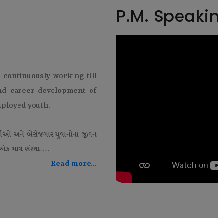
P.M. Speaki
t continuously working till
and career development of
mployed youth.
થીઓ અને બેરોજગાર યુવાનોના જીવન
ક માત્ર સંસ્થા....
Read more...