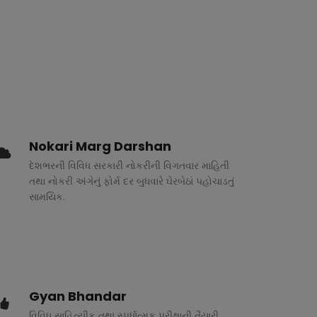
Nokari Marg Darshan
દેશભરની વિવિધ સરકારી નોકરીની વિગતવાર માહિતી
તથા નોકરી અંગેનું ફોર્મ દર બુધવારે ઘેરબેઠાં પહોચાડતું
સામયિક.
Gyan Bhandar
વિવિધ સાહિત્યીક તથા સ્પર્ધાત્મક પરીક્ષાની તૈયારી