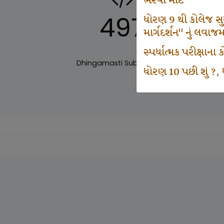
ભરવા માટે
497
ધોરણ 9 થી કોલેજ સુધી
માર્ગદર્શન" નું લવાજ
સ્પર્ધાત્મક પરીક્ષાન
Dhingamasti Subscription
Sar
ધોરણ 10 પછી શું ?, ધ