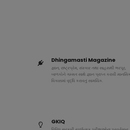
Dhingamasti Magazine
જ્ઞાન, રાષ્ટ્રપ્રેમ, સંસ્કાર તથા સાહસથી ભરપૂર,
બાળકોને ગમ્મત સાથે જ્ઞાન પ્રાપ્ત કરાવી માનસિ
વિકાસમાં વૃદ્ધિ કરાવતું સામયિક.
GKIQ
વિવિધ સરકારી સ્પર્ધાત્મક પરીક્ષાઓના પ્રવર્તમાન