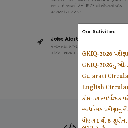
માળખાને આવરી લેતી 1977 થી યોજાતી એક
પ્રકારની મોક ટેસ્ટ.
Our Activities
Jobs Alert
કેન્દ્ર તથા રાજ્ય સરકારના વિવિધ વિભાગોમાં ભર
અંગેની ઓનલાઇન માહિતી.
GKIQ-2026 પરીક્ષ
GKIQ-2026નું ઓનલા
Gujarati Circul
English Circula
કોઇપણ સ્પર્ધાત્મક 
સ્પર્ધાત્મક પરીક્ષાનુ
ધોરણ 1 થી 8 સુધીના