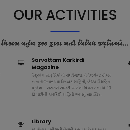
OUR ACTIVITIES
વિકાસ વર્તુળ ટ્રસ્ટ દ્વારા થતી વિવિધ પ્રવૃત્તિઓ...
Sarvottam Karkirdi
Magazine
ક
ઉદ્યોગ સાહસિકોની સંઘર્ષગાથા, મેનેજમેન્ટ ટીપ્સ,
નાના રોજગાર ધંધા વિષયક માહિતી, ઉચ્ચ શૈક્ષણિક
પ્રવેશ - સરકારી નોકરી અંગેની વિગત તથા ધો. 10-
12 પછીની કારકિર્દી માહિતી આપતું સામયિક.
Library
સ્પર્ધાત્મક પરીક્ષાની તૈયારી કરવા માટેના પુસ્તકો