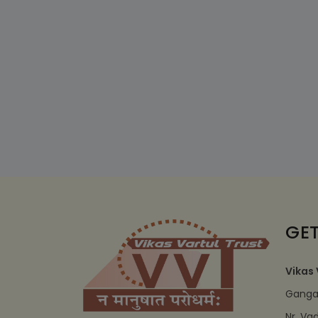
GET
Vikas 
Ganga 
Nr. Va