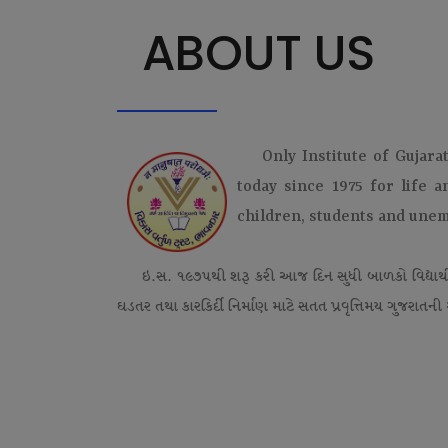
ABOUT US
Only Institute of Gujara
today since 1975 for life 
children, students and une
ઇ.સ. ૧૯૭૫થી શરૂ કરી આજ દિન સુધી બાળકો વિદ્યાર્
ઘડતર તથા કારકિર્દી નિર્માણ માટે સતત પ્રવૃત્તિમય ગુજરાતની એ