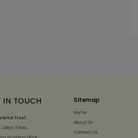
 IN TOUCH
Sitemap
Home
Vartul Trust
About Us
Jaliya Talao,
Contact Us
dva Washing Ghat,