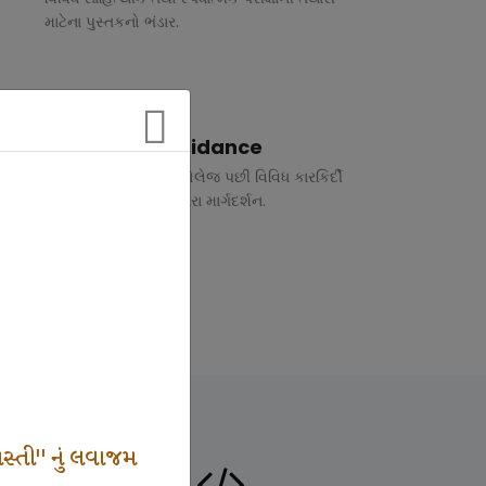
માટેના પુસ્તકનો ભંડાર.
Vocational Guidance
ધોરણ 10 અને 12 તથા કોલેજ પછી વિવિધ કારકિર્દી
અંગે રૂબરુ તથા ફોન દ્વારા માર્ગદર્શન.
સ્તી" નું લવાજમ