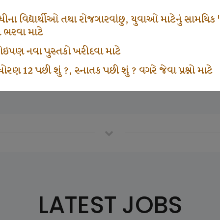
666
1000
ના વિદ્યાર્થીઓ તથા રોજગારવાંછુ, યુવાઓ માટેનું સામયિક "શ્રી
મ ભરવા માટે
ા કોઇપણ નવા પુસ્તકો ખરીદવા માટે
vottam Karkirdi Subscripton
Participate School In GK
ોરણ 12 પછી શું ?, સ્નાતક પછી શું ? વગરે જેવા પ્રશ્નો માટે
LATEST JOBS