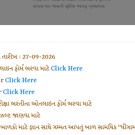
વાંચવા લઇ જવાની સુવિધા આપતું ગ્રંથાલય.
Competitive Exam Class
તી
નોકરી માટેની સ્પર્ધાત્મક પરીક્ષાની તૈયારી માર્ગદર્શન
હેતુ ફક્ત વ્યવસ્થા ખર્ચ લઇ ચલાવતા વર્ગ.
ા તારીખ : 27-09-2026
ઇન ફોર્મ ભરવા માટે
Click Here
ar
Click Here
r
Click Here
પરીક્ષા ભરતીના ઓનલાઇન ફોર્મ ભરવા માટે
ં રીઝલ્ટ જાણવા માટે
 બાળકો માટે જ્ઞાન સાથે ગમ્મત આપતું બાળ સામયિક "ધીંગામ