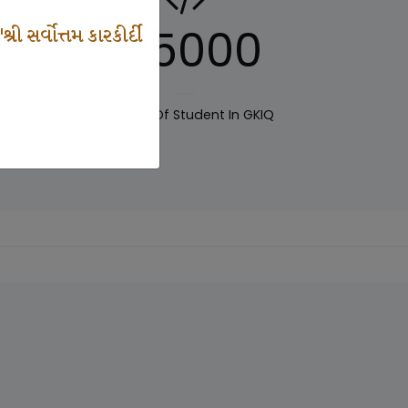
125000
 સર્વોત્તમ કારકીર્દી
IQ
Number Of Student In GKIQ