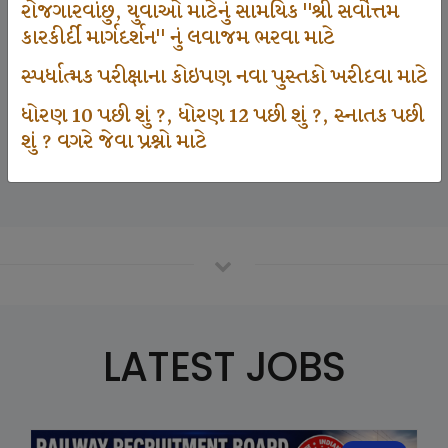
રોજગારવાંછુ, યુવાઓ માટેનું સામયિક "શ્રી સર્વોત્તમ
કારકીર્દી માર્ગદર્શન" નું લવાજમ ભરવા માટે
125000
સ્પર્ધાત્મક પરીક્ષાના કોઇપણ નવા પુસ્તકો ખરીદવા માટે
ધોરણ 10 પછી શું ?, ધોરણ 12 પછી શું ?, સ્નાતક પછી
શું ? વગરે જેવા પ્રશ્નો માટે
Number Of Student In GKIQ
LATEST JOBS