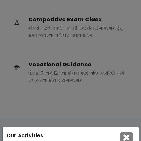
Competitive Exam Class
નોકરી માટેની સ્પર્ધાત્મક પરીક્ષાની તૈયારી માર્ગદર્શન હેતુ
ફક્ત વ્યવસ્થા ખર્ચ લઇ ચલાવતા વર્ગ.
Vocational Guidance
ધોરણ 10 અને 12 તથા કોલેજ પછી વિવિધ કારકિર્દી અંગે
રૂબરુ તથા ફોન દ્વારા માર્ગદર્શન.
Our Activities