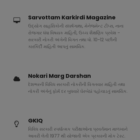
Sarvottam Karkirdi Magazine
ઉદ્યોગ સાહસિકોની સંઘર્ષગાથા, મેનેજમેન્ટ ટીપ્સ, નાના
રોજગાર ધંધા વિષયક માહિતી, ઉચ્ચ શૈક્ષણિક પ્રવેશ -
સરકારી નોકરી અંગેની વિગત તથા ધો. 10-12 પછીની
કારકિર્દી માહિતી આપતું સામયિક.
Nokari Marg Darshan
દેશભરની વિવિધ સરકારી નોકરીની વિગતવાર માહિતી તથા
નોકરી અંગેનું ફોર્મ દર બુધવારે ઘેરબેઠાં પહોચાડતું સામયિક.
GKIQ
વિવિધ સરકારી સ્પર્ધાત્મક પરીક્ષાઓના પ્રવર્તમાન માળખાને
આવરી લેતી 1977 થી યોજાતી એક પ્રકારની મોક ટેસ્ટ.