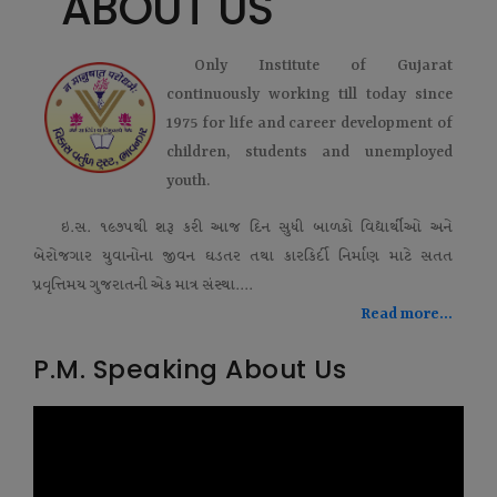
ABOUT US
Only Institute of Gujarat
continuously working till today since
1975 for life and career development of
children, students and unemployed
youth.
ઇ.સ. ૧૯૭૫થી શરૂ કરી આજ દિન સુધી બાળકો વિદ્યાર્થીઓ અને
બેરોજગાર યુવાનોના જીવન ઘડતર તથા કારકિર્દી નિર્માણ માટે સતત
પ્રવૃત્તિમય ગુજરાતની એક માત્ર સંસ્થા....
Read more...
P.M. Speaking About Us