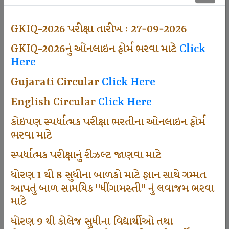
500
GKIQ-2026 પરીક્ષા તારીખ : 27-09-2026
GKIQ-2026નું ઓનલાઇન ફોર્મ ભરવા માટે
Click
Dhingamasti Subscription
Here
Gujarati Circular
Click Here
671
English Circular
Click Here
કોઇપણ સ્પર્ધાત્મક પરીક્ષા ભરતીના ઓનલાઇન ફોર્મ
ભરવા માટે
Sarvottam Karkirdi Subscripton
સ્પર્ધાત્મક પરીક્ષાનું રીઝલ્ટ જાણવા માટે
ધોરણ 1 થી 8 સુધીના બાળકો માટે જ્ઞાન સાથે ગમ્મત
1000
આપતું બાળ સામયિક "ધીંગામસ્તી" નું લવાજમ ભરવા
માટે
ધોરણ 9 થી કોલેજ સુધીના વિદ્યાર્થીઓ તથા
Participate School In GKIQ