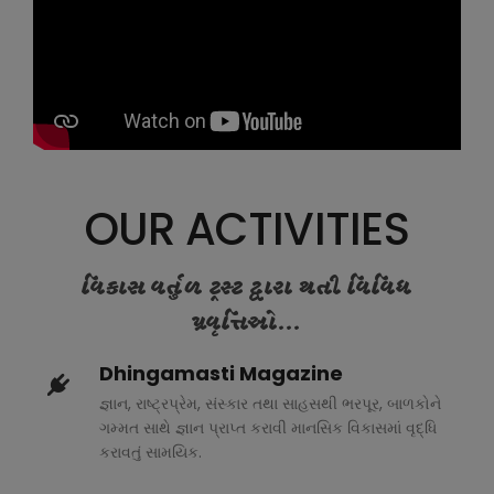
OUR ACTIVITIES
વિકાસ વર્તુળ ટ્રસ્ટ દ્વારા થતી વિવિધ
પ્રવૃત્તિઓ...
Dhingamasti Magazine
જ્ઞાન, રાષ્ટ્રપ્રેમ, સંસ્કાર તથા સાહસથી ભરપૂર, બાળકોને
ગમ્મત સાથે જ્ઞાન પ્રાપ્ત કરાવી માનસિક વિકાસમાં વૃદ્ધિ
કરાવતું સામયિક.