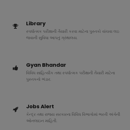
Library
સ્પર્ધાત્મક પરીક્ષાની તૈયારી કરવા માટેના પુસ્તકો વાંચવા લઇ
જવાની સુવિધા આપતું ગ્રંથાલય.
Gyan Bhandar
વિવિધ સાહિત્યીક તથા સ્પર્ધાત્મક પરીક્ષાની તૈયારી માટેના
પુસ્તકનો ભંડાર.
Jobs Alert
કેન્દ્ર તથા રાજ્ય સરકારના વિવિધ વિભાગોમાં ભરતી અંગેની
ઓનલાઇન માહિતી.